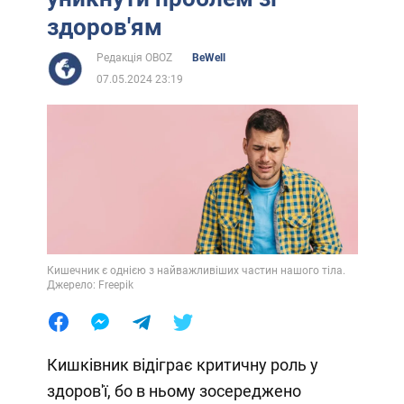
здоров'ям
Редакція OBOZ
BeWell
07.05.2024 23:19
Кишечник є однією з найважливіших частин нашого тіла.
Джерело: Freepik
Кишківник відіграє критичну роль у
здоров'ї, бо в ньому зосереджено