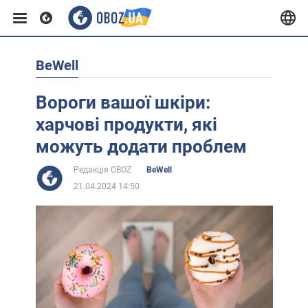
BeWell
Європа
Вороги вашої шкіри:
США
харчові продукти, які
можуть додати проблем
Азія
Редакція OBOZ
BeWell
21.04.2024 14:50
Африка
Життя
Лайфхаки