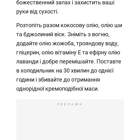
божественний запах і захистить ваші
руки від сухості.
Розтопіть разом кокосову олію, олію ши
та бджолиний віск. Зніміть з вогню,
додайте олію жожоба, трояндову воду,
гліцерин, олію вітаміну Е та ефірну олію
лаванди і добре перемішайте. Поставте
в холодильник на 30 хвилин до однієї
години і збивайте до отримання
однорідної кремоподібної маси.
РЕКЛАМА