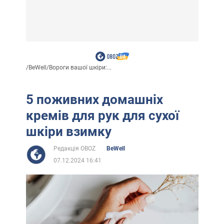
/
BeWell
/
Вороги вашої шкіри:...
5 поживних домашніх
кремів для рук для сухої
шкіри взимку
Редакція OBOZ
BeWell
07.12.2024 16:41