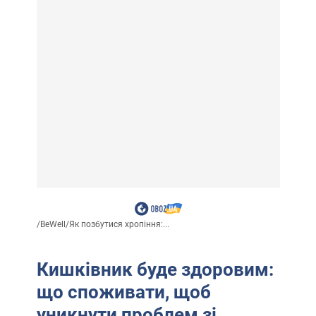
/
BeWell
/
Як позбутися хропіння:...
Кишківник буде здоровим:
що споживати, щоб
уникнути проблем зі