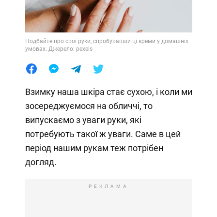
Подбайте про свої руки, спробувавши ці креми у домашніх
умовах. Джерело: pexels
Взимку наша шкіра стає сухою, і коли ми
зосереджуємося на обличчі, то
випускаємо з уваги руки, які
потребують такої ж уваги. Саме в цей
період нашим рукам теж потрібен
догляд.
РЕКЛАМА