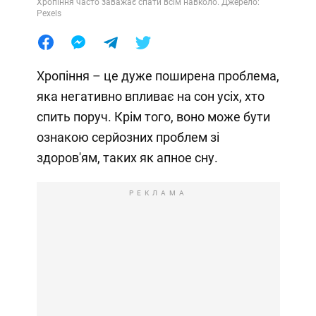
Хропіння часто заважає спати всім навколо. Джерело:
Pexels
Хропіння – це дуже поширена проблема,
яка негативно впливає на сон усіх, хто
спить поруч. Крім того, воно може бути
ознакою серйозних проблем зі
здоров'ям, таких як апное сну.
РЕКЛАМА