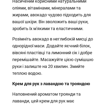
Насичений корисними натуральними
оліями, вітамінами, мінералами та
жирами, авокадо чудово підходить для
вашої шкіри. Він зволожить ваші руки,
зробить їх м'якими та еластичними.
Розімніть авокадо в неглибокій мисці до
однорідної маси. Додайте яєчний білок,
вівсяні пластівці та лимонний сік і добре
перемішайте. Масажуйте цією сумішшю
руки і залиште на 20 хвилин. Змийте
теплою водою.
Крем для рук з лавандою та трояндою
Наповнений ароматом троянди та
лаванди, цей крем для рук має