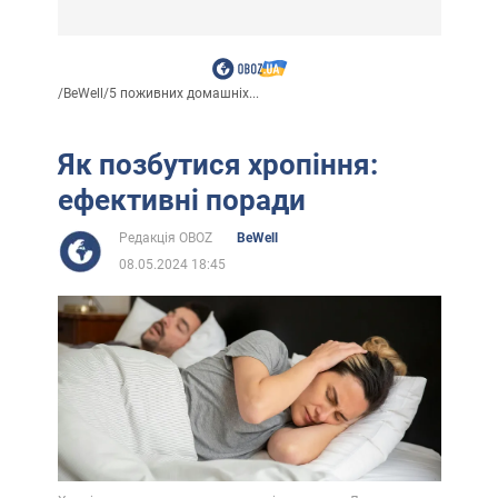
/
BeWell
/
5 поживних домашніх...
Як позбутися хропіння:
ефективні поради
Редакція OBOZ
BeWell
08.05.2024 18:45