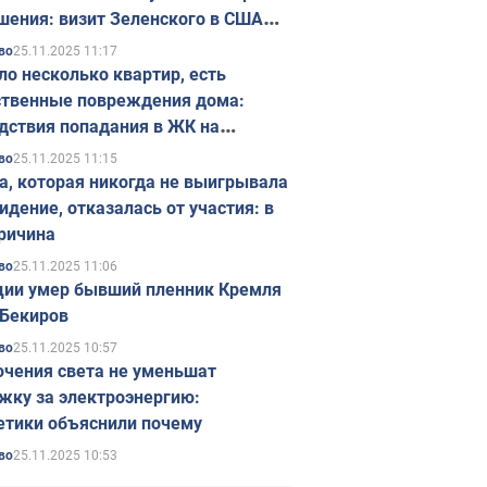
шения: визит Зеленского в США
ется в ноябре
25.11.2025 11:17
во
ло несколько квартир, есть
твенные повреждения дома:
дствия попадания в ЖК на
ске в Киеве. Фото
25.11.2025 11:15
во
а, которая никогда не выигрывала
идение, отказалась от участия: в
ричина
25.11.2025 11:06
во
ции умер бывший пленник Кремля
Бекиров
25.11.2025 10:57
во
чения света не уменьшат
жку за электроэнергию:
етики объяснили почему
25.11.2025 10:53
во