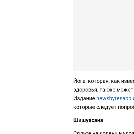
Йога, которая, как изв
здоровья, также может 
Издание
newsbytesapp
которые следует попро
Шишуасана
Сядьте на колени и уло