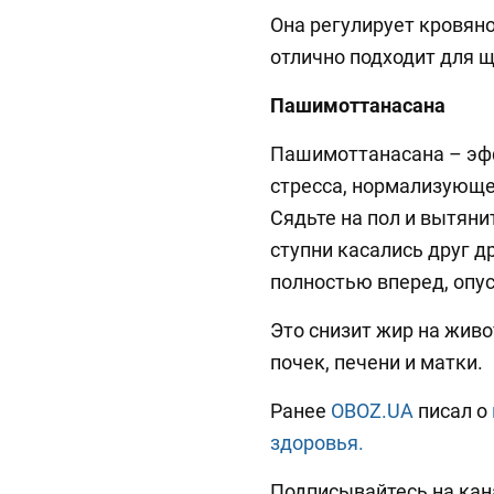
Она регулирует кровяно
отлично подходит для 
Пашимоттанасана
Пашимоттанасана – эфф
стресса, нормализующе
Сядьте на пол и вытяни
ступни касались друг д
полностью вперед, опус
Это снизит жир на живо
почек, печени и матки.
Ранее
OBOZ.UA
писал о
здоровья.
Подписывайтесь на ка