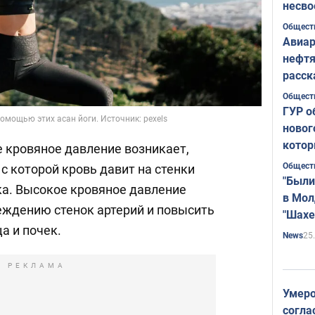
несво
Общест
Авиар
нефтя
расск
страт
Общест
ГУР о
омощью этих асан йоги. Источник: pexels
новог
котор
е кровяное давление возникает,
Общест
 с которой кровь давит на стенки
"Были
ка. Высокое кровяное давление
в Мол
еждению стенок артерий и повысить
"Шахе
а и почек.
Румы
25
News
РЕКЛАМА
Умеро
согла