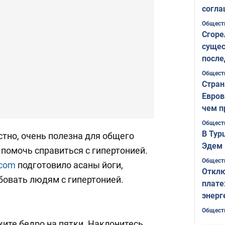
согла
ожида
Общест
Сгоре
сущес
после
Печер
Общест
Стран
Евров
чем п
Общест
В Тур
естно, очень полезна для общего
Эдем 
помочь справиться с гипертонией.
Общест
.com
подготовило асаны йоги,
Отклю
бовать людям с гипертонией.
плате
энерг
Общест
жите бедро на пятки. Наклонитесь