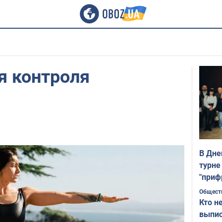
ля контроля
В Дне
турне
"приф
Общест
Кто н
выпис