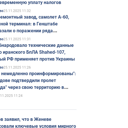
евременную уплату налогов
25.11.2025 11:32
во
емонтный завод, самолет А-60,
ной терминал: в Генштабе
азали о поражении ряда
егических объектов России
25.11.2025 11:31
во
бнародовало технические данные
о иранского БпЛА Shahed-107,
ый РФ применяет против Украины
25.11.2025 11:26
во
 немедленно проинформированы":
дове подтвердили пролет
да" через свою территорию в
нию
.11.2025 11:24
в заявил, что в Женеве
совали ключевые условия мирного