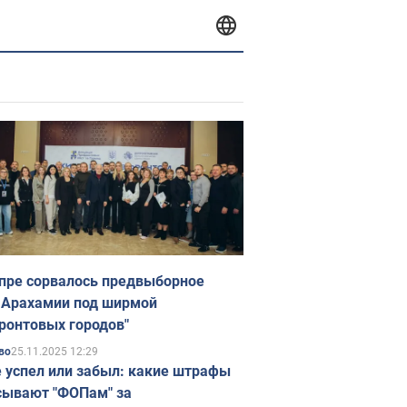
пре сорвалось предвыборное
 Арахамии под ширмой
ронтовых городов"
25.11.2025 12:29
во
е успел или забыл: какие штрафы
ывают "ФОПам" за