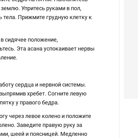
 землю. Упритесь руками в пол,
ь тела. Прижмите грудную клетку к
в сидячее положение,
ьтесь. Эта асана успокаивает нервы
вление.
аботу сердца и нервной системы.
 выпрямив хребет. Согните левую
пятку у правого бедра.
огу через левое колено и положите
олено. Заведите правую руку за
ами, шеей и поясницей. Медленно