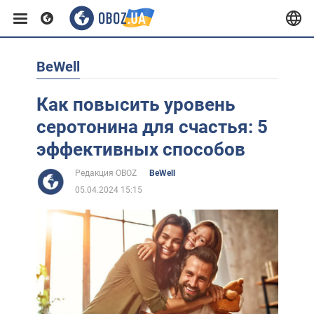
BeWell
Европа
Как повысить уровень
США
серотонина для счастья: 5
эффективных способов
Азия
Редакция OBOZ
BeWell
05.04.2024 15:15
Африка
Жизнь
Лайфхаки