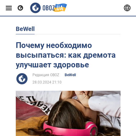
BeWell
Европа
Почему необходимо
США
высыпаться: как дремота
улучшает здоровье
Азия
Редакция OBOZ
BeWell
28.03.2024 21:10
Африка
Жизнь
Лайфхаки