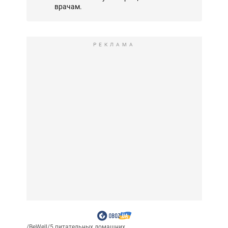
врачам.
РЕКЛАМА
/
BeWell
/
5 питательных домашних...