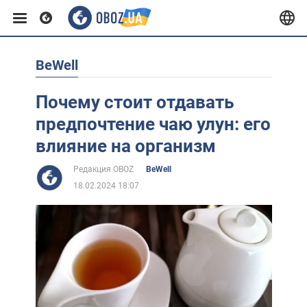
BeWell
Европа
Почему стоит отдавать
США
предпочтение чаю улун: его
влияние на организм
Азия
Редакция OBOZ
BeWell
18.02.2024 18:07
Африка
Жизнь
Лайфхаки