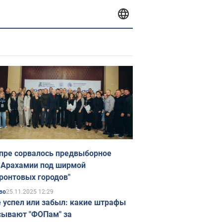
пре сорвалось предвыборное
 Арахамии под ширмой
ронтовых городов"
25.11.2025 12:29
во
е успел или забыл: какие штрафы
ывают "ФОПам" за