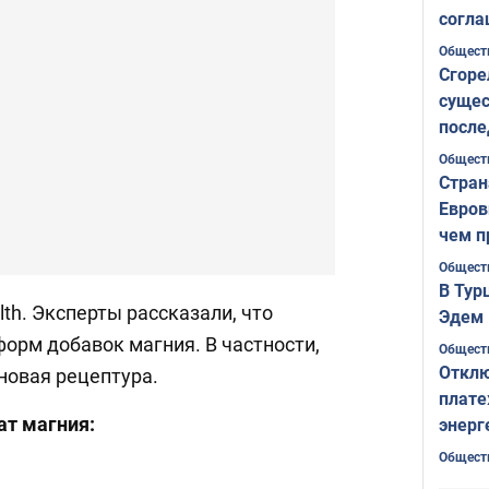
согла
ожида
Общест
Сгоре
сущес
после
Печер
Общест
Стран
Евров
чем п
Общест
В Тур
lth. Эксперты рассказали, что
Эдем 
орм добавок магния. В частности,
Общест
Отклю
 новая рецептура.
плате
т магния:
энерг
Общест