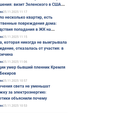
шения: визит Зеленского в США
ется в ноябре
25.11.2025 11:17
во
ло несколько квартир, есть
твенные повреждения дома:
дствия попадания в ЖК на
ске в Киеве. Фото
25.11.2025 11:15
во
а, которая никогда не выигрывала
идение, отказалась от участия: в
ричина
25.11.2025 11:06
во
ции умер бывший пленник Кремля
Бекиров
25.11.2025 10:57
во
чения света не уменьшат
жку за электроэнергию:
етики объяснили почему
25.11.2025 10:53
во