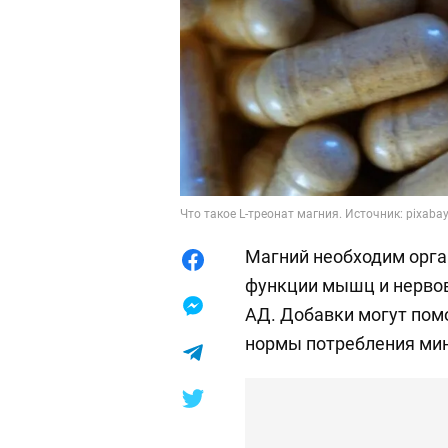
Что такое L-треонат магния. Источник: pixaba
Магний необходим орга
функции мышц и нервов,
АД. Добавки могут по
нормы потребления ми