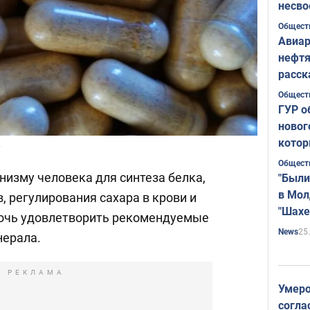
несво
Общест
Авиар
нефтя
расск
страт
Общест
ГУР о
новог
котор
y
Общест
низму человека для синтеза белка,
"Были
в Мол
 регулирования сахара в крови и
"Шахе
мочь удовлетворить рекомендуемые
Румы
25
News
нерала.
РЕКЛАМА
Умеро
согла