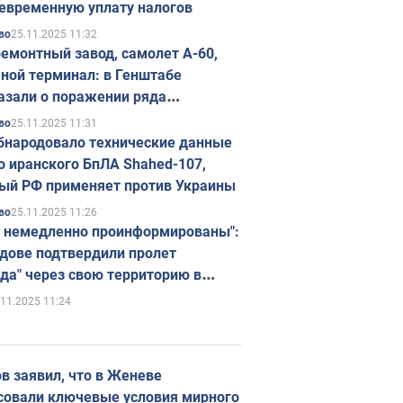
евременную уплату налогов
25.11.2025 11:32
во
емонтный завод, самолет А-60,
ной терминал: в Генштабе
азали о поражении ряда
егических объектов России
25.11.2025 11:31
во
бнародовало технические данные
о иранского БпЛА Shahed-107,
ый РФ применяет против Украины
25.11.2025 11:26
во
 немедленно проинформированы":
дове подтвердили пролет
да" через свою территорию в
нию
.11.2025 11:24
в заявил, что в Женеве
совали ключевые условия мирного