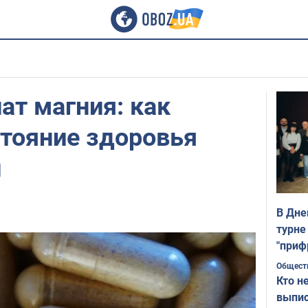
ат магния: как
стояние здоровья
и
В Дне
турне
"приф
Общест
Кто н
выпис