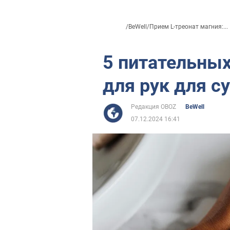
/
BeWell
/
Прием L-треонат магния:...
5 питательны
для рук для с
Редакция OBOZ
BeWell
07.12.2024 16:41