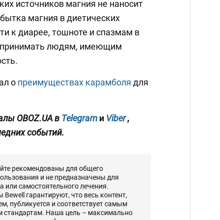
ких источников магния не наносит
збытка магния в диетических
и к диарее, тошноте и спазмам в
я принимать людям, имеющим
сть.
ал о
преимуществах карамболя
для
алы OBOZ.UA в
Telegram
и
Viber
,
ледних событий.
айте рекомендованы для общего
ользования и не предназначены для
а или самостоятельного лечения.
Bewell гарантируют, что весь контент,
, публикуется и соответствует самым
 стандартам. Наша цель – максимально