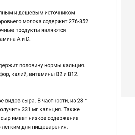
упным и дешевым источником
оровьего молока содержит 276-352
очные продукты являются
амина А и D.
одержит половину нормы кальция.
ор, калий, витамины B2 и B12.
 видов сыра. В частности, из 28 г
олучить 331 мг кальция. Также
сыр имеет низкое содержание
о легким для пищеварения.