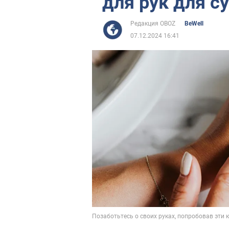
для рук для с
Редакция OBOZ
BeWell
07.12.2024 16:41
Позаботьтесь о своих руках, попробовав эти 