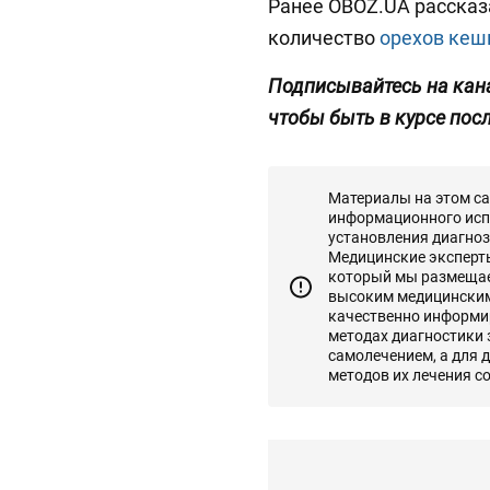
Ранее OBOZ.UA рассказ
количество
орехов кеш
Подписывайтесь на ка
чтобы быть в курсе пос
Материалы на этом с
информационного исп
установления диагноз
Медицинские эксперты 
который мы размещаем
высоким медицинским
качественно информир
методах диагностики
самолечением, а для 
методов их лечения с