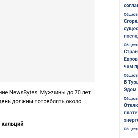
согла
ожида
Общест
Сгоре
сущес
после
Печер
Общест
Стран
Евров
чем п
Общест
В Тур
Эдем 
ие NewsBytes. Мужчины до 70 лет
Общест
 день должны потреблять около
Отклю
плате
энерг
 кальций
Общест