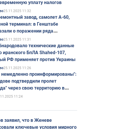
евременную уплату налогов
25.11.2025 11:32
во
емонтный завод, самолет А-60,
ной терминал: в Генштабе
азали о поражении ряда
егических объектов России
25.11.2025 11:31
во
бнародовало технические данные
о иранского БпЛА Shahed-107,
ый РФ применяет против Украины
25.11.2025 11:26
во
 немедленно проинформированы":
дове подтвердили пролет
да" через свою территорию в
нию
.11.2025 11:24
в заявил, что в Женеве
совали ключевые условия мирного