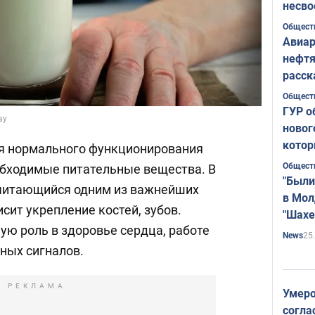
несво
Общест
Авиар
нефтя
расск
страт
Общест
ГУР о
ay
новог
котор
я нормального функционирования
Общест
обходимые питательные вещества. В
"Были
 считающийся одним из важнейших
в Мол
исит укрепление костей, зубов.
"Шахе
ую роль в здоровье сердца, работе
Румы
25
News
ных сигналов.
РЕКЛАМА
Умеро
согла