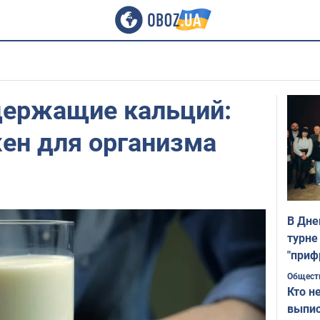
держащие кальций:
ен для организма
В Дне
турне
"приф
Общест
Кто н
выпис