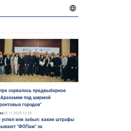
пре сорвалось предвыборное
 Арахамии под ширмой
ронтовых городов"
25.11.2025 12:29
во
е успел или забыл: какие штрафы
ывают "ФОПам" за