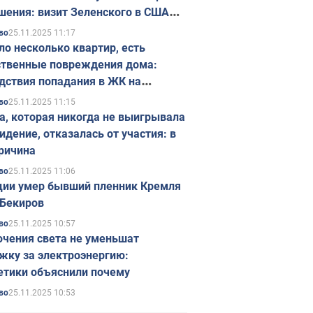
шения: визит Зеленского в США
ется в ноябре
25.11.2025 11:17
во
ло несколько квартир, есть
твенные повреждения дома:
дствия попадания в ЖК на
ске в Киеве. Фото
25.11.2025 11:15
во
а, которая никогда не выигрывала
идение, отказалась от участия: в
ричина
25.11.2025 11:06
во
ции умер бывший пленник Кремля
Бекиров
25.11.2025 10:57
во
чения света не уменьшат
жку за электроэнергию:
етики объяснили почему
25.11.2025 10:53
во