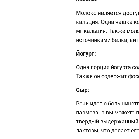
Молоко является дост
кальция. Одна чашка к
мг кальция. Также мол
источниками белка, вит
Йогурт:
Одна порция йогурта с
Также он содержит фосф
Сыр:
Речь идет о большинстве
пармезана вы можете п
твердый выдержанный 
лактозы, что делает ег