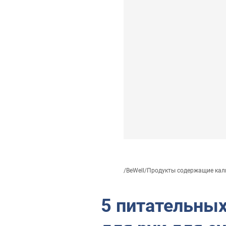
/
BeWell
/
Продукты содержащие каль
5 питательны