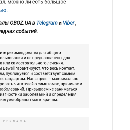
ал, можно ли есть большое
ью.
налы OBOZ.UA
в
Telegram
и
Viber
,
ледних событий.
айте рекомендованы для общего
ользования и не предназначены для
а или самостоятельного лечения.
Bewell гарантируют, что весь контент,
, публикуется и соответствует самым
 стандартам. Наша цель – максимально
овать читателей о симптомах, причинах и
 заболеваний. Призываем не заниматься
диагностики заболеваний и определения
оветуем обращаться к врачам.
РЕКЛАМА