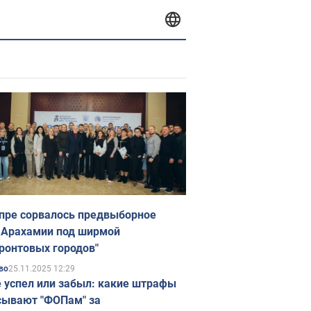
пре сорвалось предвыборное
 Арахамии под ширмой
ронтовых городов"
25.11.2025 12:29
во
е успел или забыл: какие штрафы
ывают "ФОПам" за