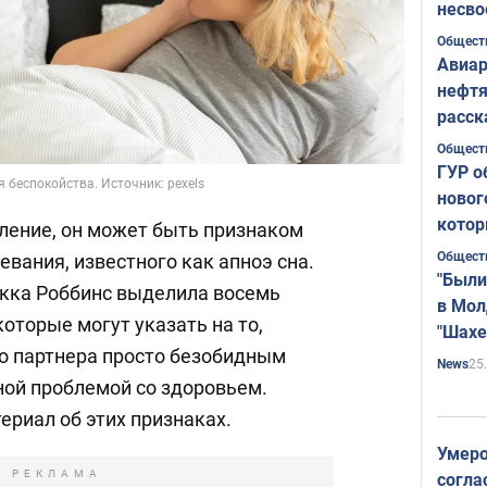
несво
Общест
Авиар
нефтя
расск
страт
Общест
ГУР о
я беспокойства. Источник: pexels
новог
котор
вление, он может быть признаком
Общест
евания, известного как апноэ сна.
"Были
екка Роббинс выделила восемь
в Мол
оторые могут указать на то,
"Шахе
го партнера просто безобидным
Румы
25
News
ой проблемой со здоровьем.
ериал об этих признаках.
Умеро
РЕКЛАМА
согла