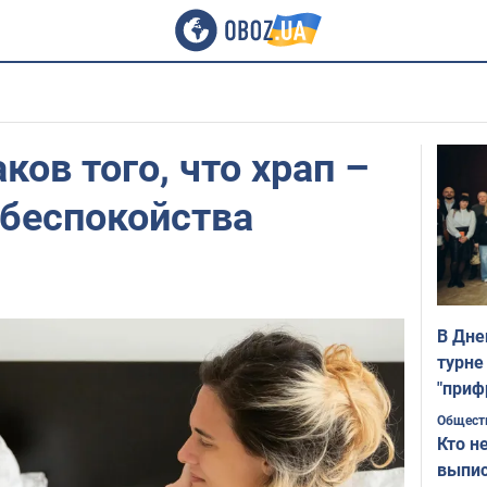
ков того, что храп –
 беспокойства
В Дне
турне
"приф
Общест
Кто н
выпис