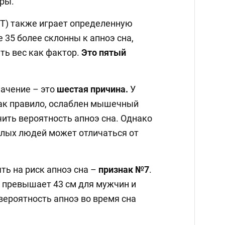
ры.
Т) также играет определенную
 35 более склонны к апноэ сна,
ть вес как фактор.
Это пятый
начение – это
шестая причина.
У
как правило, ослаблен мышечный
чить вероятность апноэ сна. Однако
илых людей может отличаться от
ть на риск апноэ сна –
признак №7
.
 превышает 43 см для мужчин и
 вероятность апноэ во время сна