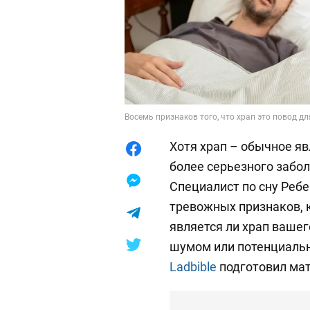
Восемь признаков того, что храп это повод дл
Хотя храп – обычное я
более серьезного забол
Специалист по сну Реб
тревожных признаков, к
является ли храп ваше
шумом или потенциальн
Ladbible
подготовил мат