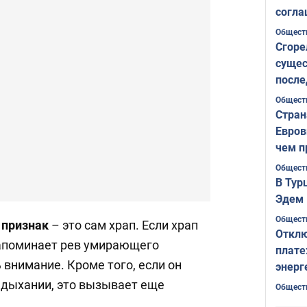
согла
ожида
Общест
Сгоре
сущес
после
Печер
Общест
Стран
Евров
чем п
Общест
В Тур
Эдем 
Общест
признак
– это сам храп. Если храп
Отклю
апоминает рев умирающего
плате
 внимание. Кроме того, если он
энерг
 дыхании, это вызывает еще
Общест