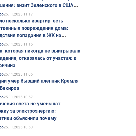
шения: визит Зеленского в США
ется в ноябре
25.11.2025 11:17
во
ло несколько квартир, есть
твенные повреждения дома:
дствия попадания в ЖК на
ске в Киеве. Фото
25.11.2025 11:15
во
а, которая никогда не выигрывала
идение, отказалась от участия: в
ричина
25.11.2025 11:06
во
ции умер бывший пленник Кремля
Бекиров
25.11.2025 10:57
во
чения света не уменьшат
жку за электроэнергию:
етики объяснили почему
25.11.2025 10:53
во