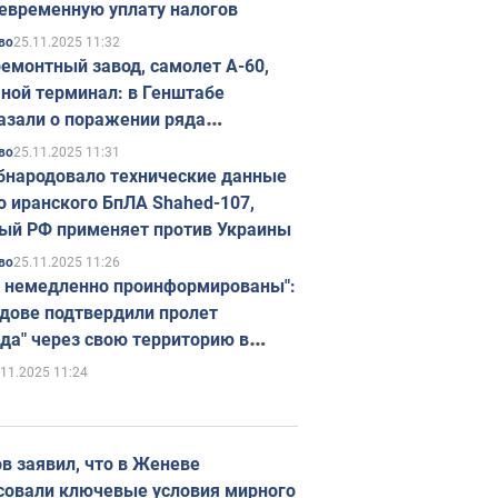
евременную уплату налогов
25.11.2025 11:32
во
емонтный завод, самолет А-60,
ной терминал: в Генштабе
азали о поражении ряда
егических объектов России
25.11.2025 11:31
во
бнародовало технические данные
о иранского БпЛА Shahed-107,
ый РФ применяет против Украины
25.11.2025 11:26
во
 немедленно проинформированы":
дове подтвердили пролет
да" через свою территорию в
нию
.11.2025 11:24
в заявил, что в Женеве
совали ключевые условия мирного