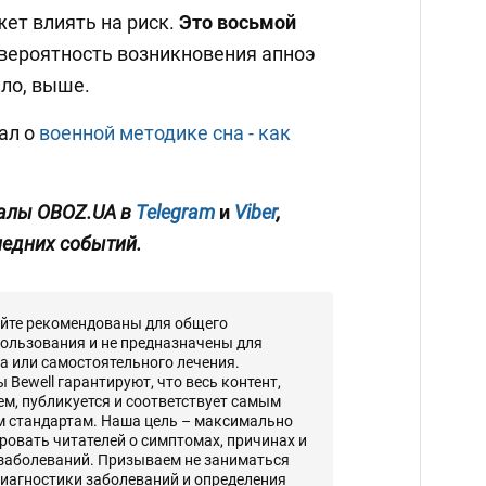
ет влиять на риск.
Это восьмой
 вероятность возникновения апноэ
ило, выше.
ал о
военной методике сна - как
алы OBOZ.UA в
Telegram
и
Viber
,
ледних событий.
айте рекомендованы для общего
ользования и не предназначены для
а или самостоятельного лечения.
Bewell гарантируют, что весь контент,
, публикуется и соответствует самым
 стандартам. Наша цель – максимально
овать читателей о симптомах, причинах и
 заболеваний. Призываем не заниматься
диагностики заболеваний и определения