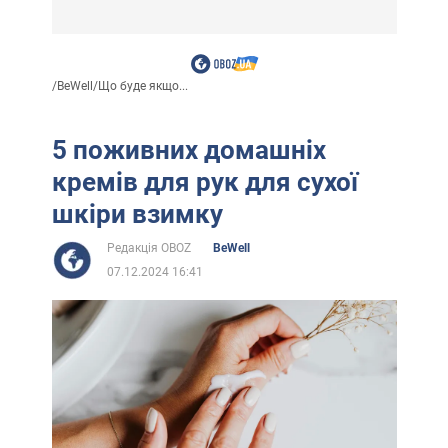
/
BeWell
/
Що буде якщо...
5 поживних домашніх
кремів для рук для сухої
шкіри взимку
Редакція OBOZ
BeWell
07.12.2024 16:41