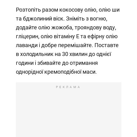
Розтопіть разом кокосову олію, олію ши
та бджолиний віск. Зніміть з вогню,
додайте олію жожоба, трояндову воду,
гліцерин, олію вітаміну Е та ефірну олію
лаванди і добре перемішайте. Поставте
в холодильник на 30 хвилин до однієї
години і збивайте до отримання
однорідної кремоподібної маси.
РЕКЛАМА