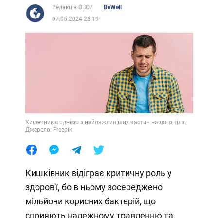
Редакція OBOZ
BeWell
07.05.2024 23:19
Кишечник є однією з найважливіших частин нашого тіла.
Джерело: Freepik
Кишківник відіграє критичну роль у
здоров'ї, бо в ньому зосереджено
мільйони корисних бактерій, що
сприяють належному травленню та