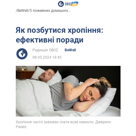
/
BeWell
/
5 поживних домашніх...
Як позбутися хропіння:
ефективні поради
Редакція OBOZ
BeWell
08.05.2024 18:45
Хропіння часто заважає спати всім навколо. Джерело:
Pexels