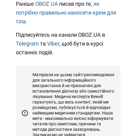
Раніше
OBOZ.UA
писав про те,
як
потрібно правильно наносити крем для
тіла.
Підписуйтесь на канали OBOZ.UA в
Telegram
та
Viber
, щоб бути в курсі
останніх подій.
Матеріали на цьому сайті рекомендовані
для загального інформаційного
використання й не призначені для
встановлення діагнозу або самостійного
лікування. Медичні експерти Bewell
гарантують, що весь контент, який ми
розміщуємо, публікується й відповідає
найвищим медичним стандартам. Наша
мета - максимально якісно інформувати
читачів про симптоми, причини та
методи діагностики захворювань.
Закликаємо не займатися