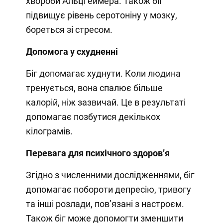
хвороби Альцгеймера. Також біг
підвищує рівень серотоніну у мозку,
бореться зі стресом.
Допомога у схудненні
Біг допомагає худнути. Коли людина
тренується, вона спалює більше
калорій, ніж зазвичай. Це в результаті
допомагає позбутися декількох
кілограмів.
Перевага для психічного здоровʼя
Згідно з численними дослідженнями, біг
допомагає побороти депресію, тривогу
та інші розлади, повʼязані з настроєм.
Також біг може допомогти зменшити