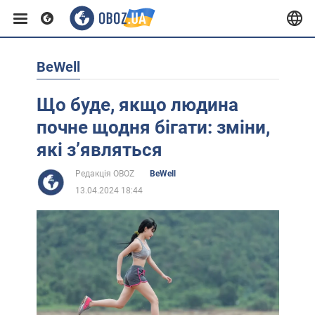
BeWell
Європа
Що буде, якщо людина
США
почне щодня бігати: зміни,
які зʼявляться
Азія
Редакція OBOZ
BeWell
13.04.2024 18:44
Африка
Життя
Лайфхаки