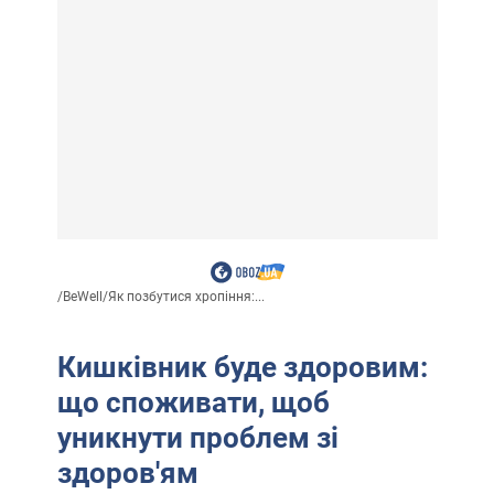
/
BeWell
/
Як позбутися хропіння:...
Кишківник буде здоровим:
що споживати, щоб
уникнути проблем зі
здоров'ям