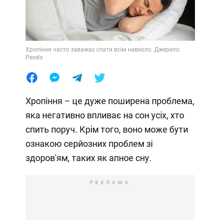
Хропіння часто заважає спати всім навколо. Джерело:
Pexels
Хропіння – це дуже поширена проблема,
яка негативно впливає на сон усіх, хто
спить поруч. Крім того, воно може бути
ознакою серйозних проблем зі
здоров'ям, таких як апное сну.
РЕКЛАМА