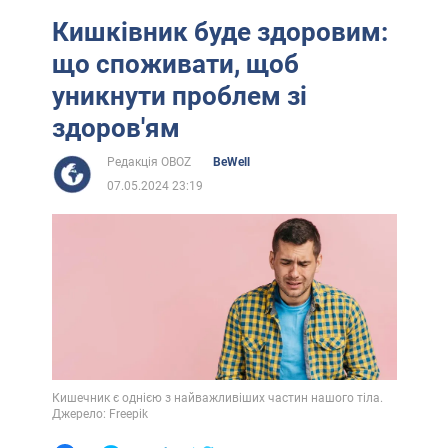
Кишківник буде здоровим:
що споживати, щоб
уникнути проблем зі
здоров'ям
Редакція OBOZ
BeWell
07.05.2024 23:19
Кишечник є однією з найважливіших частин нашого тіла.
Джерело: Freepik