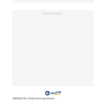
РЕКЛАМА
/
BeWell
/
Як позбутися хропіння:...