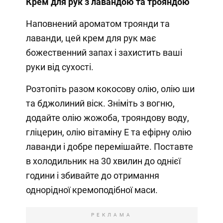
Крем для рук з лавандою та трояндою
Наповнений ароматом троянди та
лаванди, цей крем для рук має
божественний запах і захистить ваші
руки від сухості.
Розтопіть разом кокосову олію, олію ши
та бджолиний віск. Зніміть з вогню,
додайте олію жожоба, трояндову воду,
гліцерин, олію вітаміну Е та ефірну олію
лаванди і добре перемішайте. Поставте
в холодильник на 30 хвилин до однієї
години і збивайте до отримання
однорідної кремоподібної маси.
РЕКЛАМА