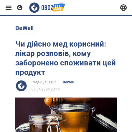
BeWell
Європа
Чи дійсно мед корисний:
США
лікар розповів, кому
заборонено споживати цей
Азія
продукт
Редакція OBOZ
BeWell
Африка
06.04.2024 23:14
Життя
Лайфхаки