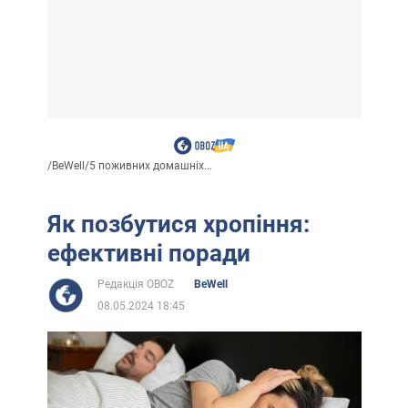
/
BeWell
/
5 поживних домашніх...
Як позбутися хропіння:
ефективні поради
Редакція OBOZ
BeWell
08.05.2024 18:45