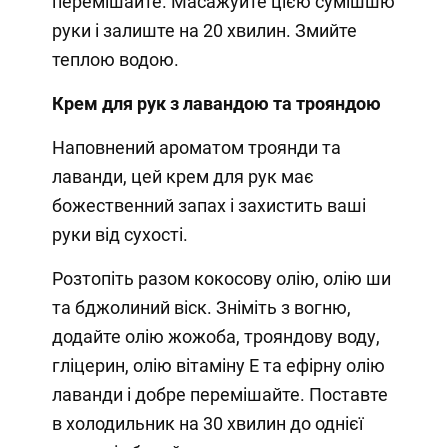
перемішайте. Масажуйте цією сумішшю
руки і залиште на 20 хвилин. Змийте
теплою водою.
Крем для рук з лавандою та трояндою
Наповнений ароматом троянди та
лаванди, цей крем для рук має
божественний запах і захистить ваші
руки від сухості.
Розтопіть разом кокосову олію, олію ши
та бджолиний віск. Зніміть з вогню,
додайте олію жожоба, трояндову воду,
гліцерин, олію вітаміну Е та ефірну олію
лаванди і добре перемішайте. Поставте
в холодильник на 30 хвилин до однієї