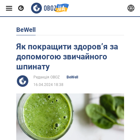
BeWell
Європа
Як покращити здоровʼя за
США
допомогою звичайного
шпинату
Азія
Редакція OBOZ
BeWell
16.04.2024 18:38
Африка
Життя
Лайфхаки