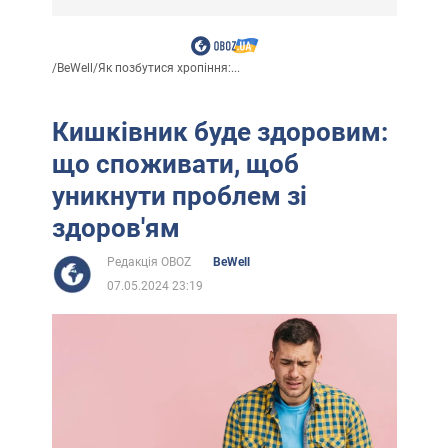
/
BeWell
/
Як позбутися хропіння:...
Кишківник буде здоровим:
що споживати, щоб
уникнути проблем зі
здоров'ям
Редакція OBOZ
BeWell
07.05.2024 23:19