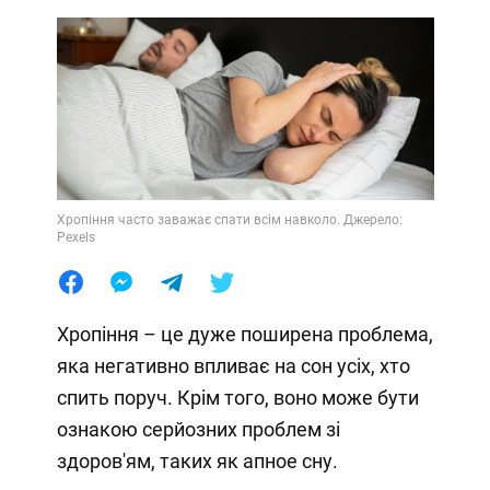
Хропіння часто заважає спати всім навколо. Джерело:
Pexels
Хропіння – це дуже поширена проблема,
яка негативно впливає на сон усіх, хто
спить поруч. Крім того, воно може бути
ознакою серйозних проблем зі
здоров'ям, таких як апное сну.