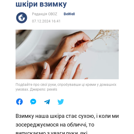
шкіри взимку
Редакція OBOZ
BeWell
07.12.2024 16:41
Подбайте про свої руки, спробувавши ці креми у домашніх
умовах. Джерело: pexels
Взимку наша шкіра стає сухою, і коли ми
зосереджуємося на обличчі, то
випускаємо з уваги руки, які