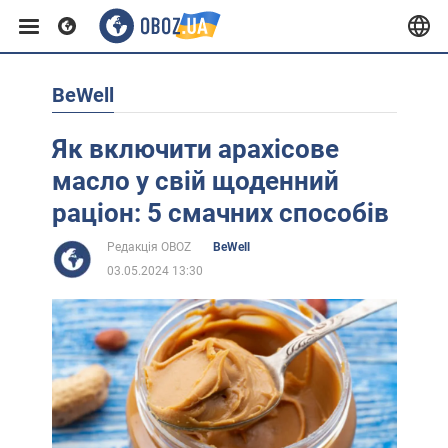
BeWell
Європа
Як включити арахісове
США
масло у свій щоденний
раціон: 5 смачних способів
Азія
Редакція OBOZ
BeWell
03.05.2024 13:30
Африка
Життя
Лайфхаки