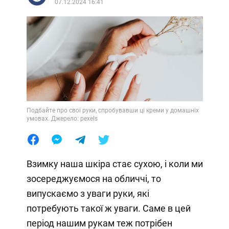
07.12.2024 16:41
Подбайте про свої руки, спробувавши ці креми у домашніх
умовах. Джерело: pexels
Взимку наша шкіра стає сухою, і коли ми
зосереджуємося на обличчі, то
випускаємо з уваги руки, які
потребують такої ж уваги. Саме в цей
період нашим рукам теж потрібен