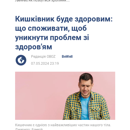
/
BeWell
/
Як позбутися хропіння:...
Кишківник буде здоровим:
що споживати, щоб
уникнути проблем зі
здоров'ям
Редакція OBOZ
BeWell
07.05.2024 23:19
Кишечник є однією з найважливіших частин нашого тіла.
Джерело: Freepik