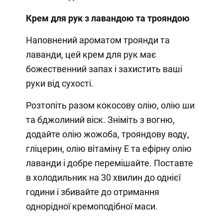
Крем для рук з лавандою та трояндою
Наповнений ароматом троянди та
лаванди, цей крем для рук має
божественний запах і захистить ваші
руки від сухості.
Розтопіть разом кокосову олію, олію ши
та бджолиний віск. Зніміть з вогню,
додайте олію жожоба, трояндову воду,
гліцерин, олію вітаміну Е та ефірну олію
лаванди і добре перемішайте. Поставте
в холодильник на 30 хвилин до однієї
години і збивайте до отримання
однорідної кремоподібної маси.