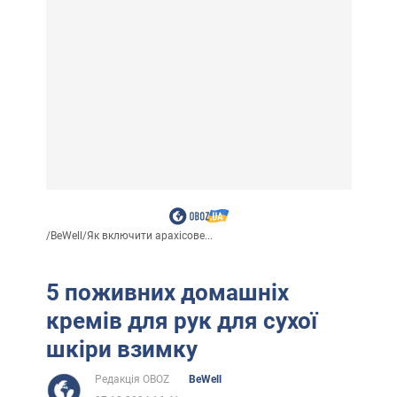
/
BeWell
/
Як включити арахісове...
5 поживних домашніх
кремів для рук для сухої
шкіри взимку
Редакція OBOZ
BeWell