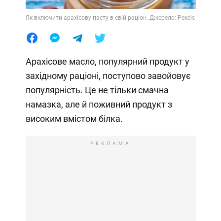
Як включити арахісову пасту в свій раціон. Джерело: Pexels
Арахісове масло, популярний продукт у
західному раціоні, поступово завойовує
популярність. Це не тільки смачна
намазка, але й поживний продукт з
високим вмістом білка.
РЕКЛАМА