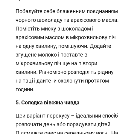
Побалуйте себе блаженним поєднанням
чорного шоколаду та арахісового масла.
Помістіть миску з шоколадом і
арахісовим маслом в мікрохвильову піч
на одну хвилину, помішуючи. Додайте
згущене молоко і поставте в
мікрохвильову піч ще на півтори
хвилини. Рівномірно розподіліть рідину
на таці і дайте їй охолонути протягом
години.
5. Солодка вівсяна чивда
Цей варіант перекусу – ідеальний спосіб
розпочати день або порадувати дітей.
Підсмажте овес на середньому вогні. На