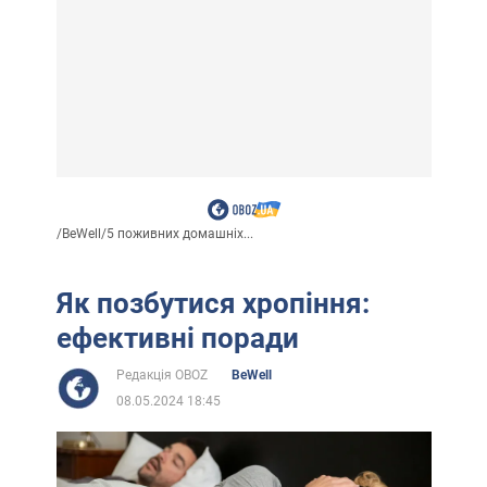
/
BeWell
/
5 поживних домашніх...
Як позбутися хропіння:
ефективні поради
Редакція OBOZ
BeWell
08.05.2024 18:45