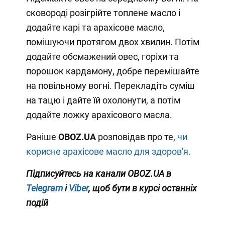
сковороді розігрійте топлене масло і
додайте карі та арахісове масло,
помішуючи протягом двох хвилин. Потім
додайте обсмажений овес, горіхи та
порошок кардамону, добре перемішайте
на повільному вогні. Перекладіть суміш
на тацю і дайте їй охолонути, а потім
додайте ложку арахісового масла.
Раніше
OBOZ.UA
розповідав про те,
чи
корисне арахісове масло для здоров'я.
Підписуйтесь на канали
OBOZ
.
UA
в
Telegram
і
Viber
, щоб бути в курсі останніх
подій