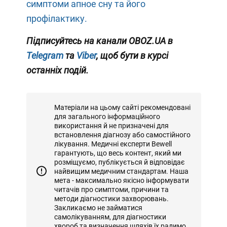
симптоми апное сну та його
профілактику.
Підписуйтесь на канали OBOZ.UA в
Telegram
та
Viber
, щоб бути в курсі
останніх подій.
Матеріали на цьому сайті рекомендовані
для загального інформаційного
використання й не призначені для
встановлення діагнозу або самостійного
лікування. Медичні експерти Bewell
гарантують, що весь контент, який ми
розміщуємо, публікується й відповідає
найвищим медичним стандартам. Наша
мета - максимально якісно інформувати
читачів про симптоми, причини та
методи діагностики захворювань.
Закликаємо не займатися
самолікуванням, для діагностики
хвороб та визначення шляхів їх радимо