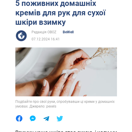
5 поживних домашніх
кремів для рук для сухої
шкіри взимку
Редакція OBOZ
BeWell
07.12.2024 16:41
Подбайте про свої руки, спробувавши ці креми у домашніх
умовах. Джерело: pexels