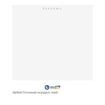
РЕКЛАМА
/
BeWell
/
Потужний інгредієнт який...