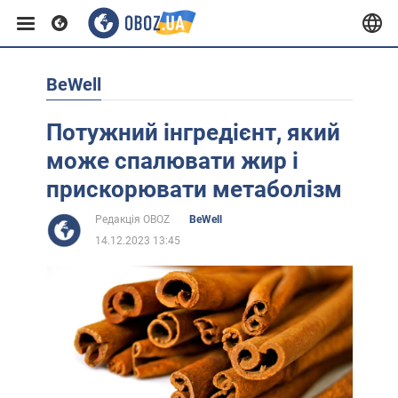
BeWell
Європа
Потужний інгредієнт, який
США
може спалювати жир і
прискорювати метаболізм
Азія
Редакція OBOZ
BeWell
14.12.2023 13:45
Африка
Життя
Лайфхаки