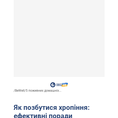
/
BeWell
/
5 поживних домашніх...
Як позбутися хропіння:
ефективні поради