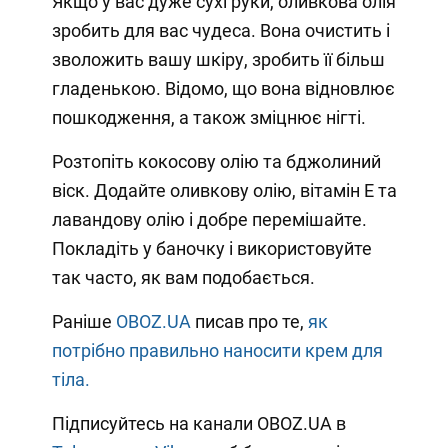
Якщо у вас дуже сухі руки, оливкова олія
зробить для вас чудеса. Вона очистить і
зволожить вашу шкіру, зробить її більш
гладенькою. Відомо, що вона відновлює
пошкодження, а також зміцнює нігті.
Розтопіть кокосову олію та бджолиний
віск. Додайте оливкову олію, вітамін Е та
лавандову олію і добре перемішайте.
Покладіть у баночку і використовуйте
так часто, як вам подобається.
Раніше
OBOZ.UA
писав про те,
як
потрібно правильно наносити крем для
тіла.
Підписуйтесь на канали OBOZ.UA в