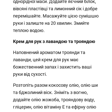
однорідної маси. Додайте яєчний білок,
вівсяні пластівці та лимонний сік і добре
перемішайте. Масажуйте цією сумішшю
руки і залиште на 20 хвилин. Змийте
теплою водою.
Крем для рук з лавандою та трояндою
Наповнений ароматом троянди та
лаванди, цей крем для рук має
божественний запах і захистить ваші
руки від сухості.
Розтопіть разом кокосову олію, олію ши
та бджолиний віск. Зніміть з вогню,
додайте олію жожоба, трояндову воду,
гліцерин, олію вітаміну Е та ефірну олію