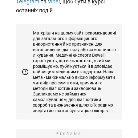
Telegram
та
Viber
, щоб бути в курсі
останніх подій.
Матеріали на цьому сайті рекомендовані
для загального інформаційного
використання й не призначені для
встановлення діагнозу або самостійного
лікування. Медичні експерти Bewell
гарантують, що весь контент, який ми
розміщуємо, публікується й відповідає
найвищим медичним стандартам. Наша
мета - максимально якісно інформувати
читачів про симптоми, причини та
методи діагностики захворювань.
Закликаємо не займатися
самолікуванням, для діагностики
хвороб та визначення шляхів їх радимо
звертатися за консультацією лікарів.
РЕКЛАМА