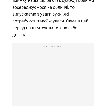
Взимку наша шкіра стає сухою, і коли ми
зосереджуємося на обличчі, то
випускаємо з уваги руки, які
потребують такої ж уваги. Саме в цей
період нашим рукам теж потрібен
догляд.
РЕКЛАМА