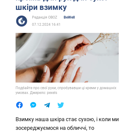
шкіри взимку
Редакція OBOZ
BeWell
07.12.2024 16:41
Подбайте про свої руки, спробувавши ці креми у домашніх
умовах. Джерело: pexels
Взимку наша шкіра стає сухою, і коли ми
зосереджуємося на обличчі, то