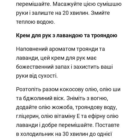
перемішайте. Масажуйте цією сумішшю
руки і залиште на 20 хвилин. Змийте
теплою водою.
Крем для рук з лавандою та трояндою
Наповнений ароматом троянди та
лаванди, цей крем для рук має
божественний запах і захистить ваші
руки від сухості.
Розтопіть разом кокосову олію, олію ши
та бджолиний віск. Зніміть з вогню,
додайте олію жожоба, трояндову воду,
гліцерин, олію вітаміну Е та ефірну олію
лаванди і добре перемішайте. Поставте
в холодильник на 30 хвилин до однієї