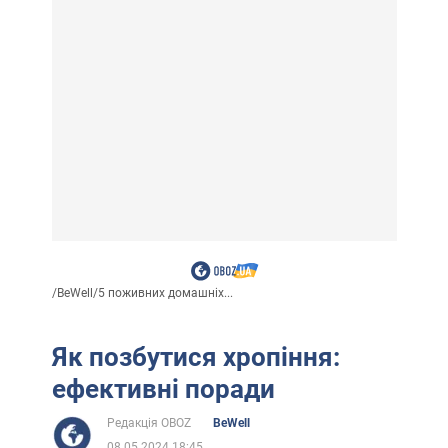
/
BeWell
/
5 поживних домашніх...
Як позбутися хропіння:
ефективні поради
Редакція OBOZ
BeWell
08.05.2024 18:45