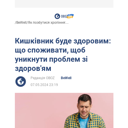
/
BeWell
/
Як позбутися хропіння:...
Кишківник буде здоровим:
що споживати, щоб
уникнути проблем зі
здоров'ям
Редакція OBOZ
BeWell
07.05.2024 23:19