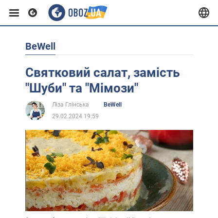
BeWell
Європа
Святковий салат, замість
США
"Шуби" та "Мімози"
Ліза Глінська
BeWell
Азія
29.02.2024 19:59
Африка
Життя
Лайфхаки