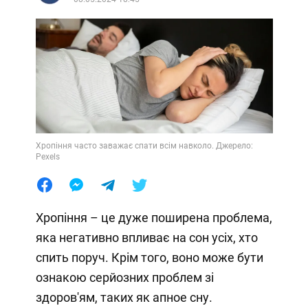
Хропіння часто заважає спати всім навколо. Джерело:
Pexels
Хропіння – це дуже поширена проблема,
яка негативно впливає на сон усіх, хто
спить поруч. Крім того, воно може бути
ознакою серйозних проблем зі
здоров'ям, таких як апное сну.