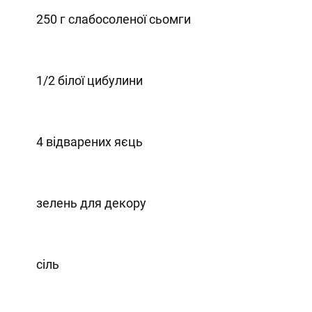
250 г слабосоленої сьомги
1/2 білої цибулини
4 відварених яєць
зелень для декору
сіль