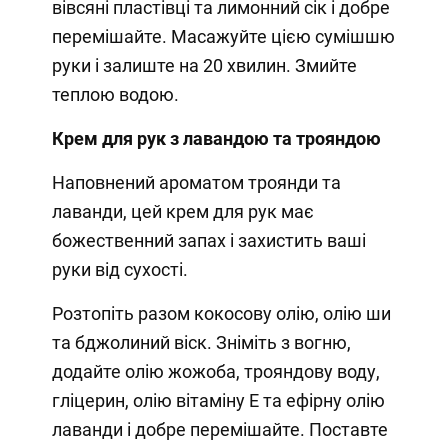
вівсяні пластівці та лимонний сік і добре
перемішайте. Масажуйте цією сумішшю
руки і залиште на 20 хвилин. Змийте
теплою водою.
Крем для рук з лавандою та трояндою
Наповнений ароматом троянди та
лаванди, цей крем для рук має
божественний запах і захистить ваші
руки від сухості.
Розтопіть разом кокосову олію, олію ши
та бджолиний віск. Зніміть з вогню,
додайте олію жожоба, трояндову воду,
гліцерин, олію вітаміну Е та ефірну олію
лаванди і добре перемішайте. Поставте