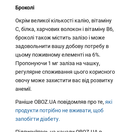
Броколі
Окрім великої кількості калію, вітаміну
С, білка, харчових волокон і вітаміну В6,
броколі також містить залізо і може
задовольнити вашу добову потребу в
цьому поживному елементі на 6%.
Пропонуючи 1 мг заліза на чашку,
регулярне споживання цього корисного
овочу може захистити вас від розвитку
анемії.
Раніше OBOZ.UA повідомляв про те,
які
продукти потрібно не вживати, щоб
запобігти діабету.
Підписуйтесь на канали OBOZ.UA в