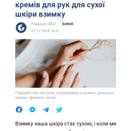
кремів для рук для сухої
шкіри взимку
Редакція OBOZ
BeWell
07.12.2024 16:41
Подбайте про свої руки, спробувавши ці креми у домашніх
умовах. Джерело: pexels
Взимку наша шкіра стає сухою, і коли ми