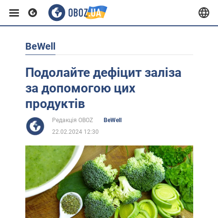
BeWell
Європа
Подолайте дефіцит заліза
США
за допомогою цих
продуктів
Азія
Редакція OBOZ
BeWell
22.02.2024 12:30
Африка
Життя
Лайфхаки