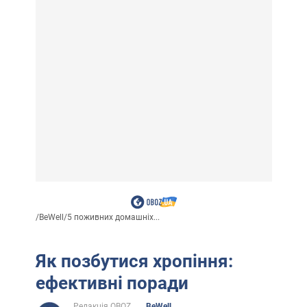
/
BeWell
/
5 поживних домашніх...
Як позбутися хропіння:
ефективні поради
Редакція OBOZ
BeWell