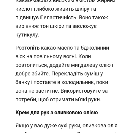
Какао-масло з високим вмістом жирних
кислот глибоко живить шкіру та
підвищує її еластичність. Воно також
вирівнює тон шкіри та зволожує
кутикулу.
Розтопіть какао-масло та бджолиний
віск на повільному вогні. Коли
розтопиться, додайте мигдалеву олію і
добре збийте. Перекладіть суміш у
банку і поставте в холодильник, поки
вона не застигне. Використовуйте за
потреби, щоб отримати м'які руки.
Крем для рук з оливковою олією
Якщо у вас дуже сухі руки, оливкова олія