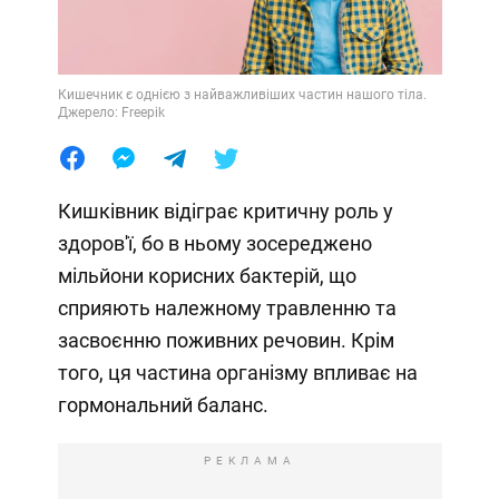
Кишечник є однією з найважливіших частин нашого тіла.
Джерело: Freepik
Кишківник відіграє критичну роль у
здоров'ї, бо в ньому зосереджено
мільйони корисних бактерій, що
сприяють належному травленню та
засвоєнню поживних речовин. Крім
того, ця частина організму впливає на
гормональний баланс.
РЕКЛАМА