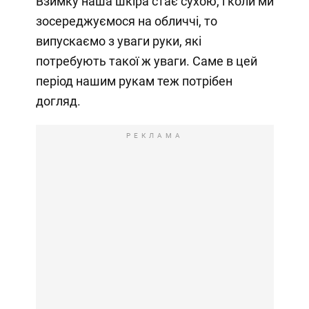
Взимку наша шкіра стає сухою, і коли ми
зосереджуємося на обличчі, то
випускаємо з уваги руки, які
потребують такої ж уваги. Саме в цей
період нашим рукам теж потрібен
догляд.
РЕКЛАМА