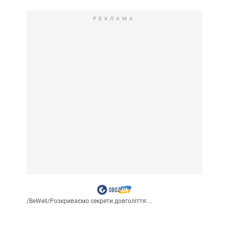
РЕКЛАМА
/
BeWell
/
Розкриваємо секрети довголіття:...