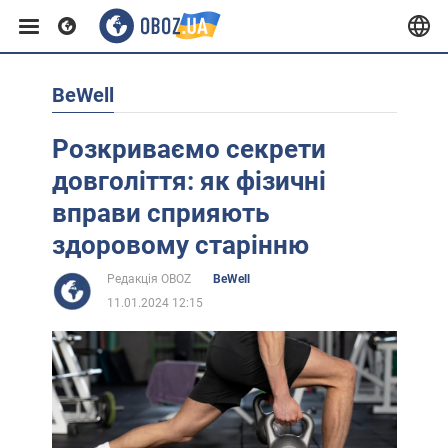
BeWell
Європа
Розкриваємо секрети
США
довголіття: як фізичні
вправи сприяють
Азія
здоровому старінню
Редакція OBOZ
BeWell
Африка
11.01.2024 12:15
Життя
Лайфхаки