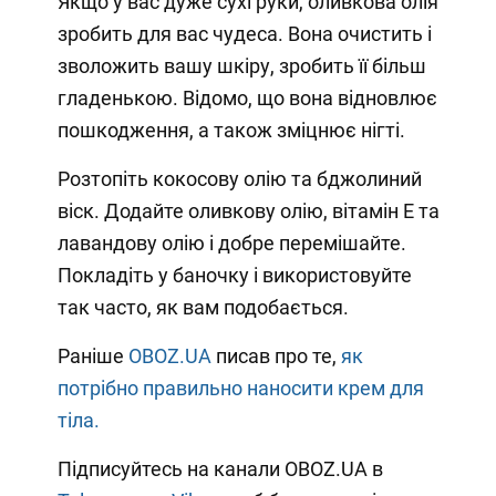
Якщо у вас дуже сухі руки, оливкова олія
зробить для вас чудеса. Вона очистить і
зволожить вашу шкіру, зробить її більш
гладенькою. Відомо, що вона відновлює
пошкодження, а також зміцнює нігті.
Розтопіть кокосову олію та бджолиний
віск. Додайте оливкову олію, вітамін Е та
лавандову олію і добре перемішайте.
Покладіть у баночку і використовуйте
так часто, як вам подобається.
Раніше
OBOZ.UA
писав про те,
як
потрібно правильно наносити крем для
тіла.
Підписуйтесь на канали OBOZ.UA в