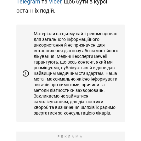
Telegram
та
Viber
, щоб бути в курсі
останніх подій.
Матеріали на цьому сайті рекомендовані
для загального інформаційного
використання й не призначені для
встановлення діагнозу або самостійного
лікування. Медичні експерти Bewell
гарантують, що весь контент, який ми
розміщуємо, публікується й відповідає
найвищим медичним стандартам. Наша
мета - максимально якісно інформувати
читачів про симптоми, причини та
методи діагностики захворювань.
Закликаємо не займатися
самолікуванням, для діагностики
хвороб та визначення шляхів їх радимо
звертатися за консультацією лікарів.
РЕКЛАМА