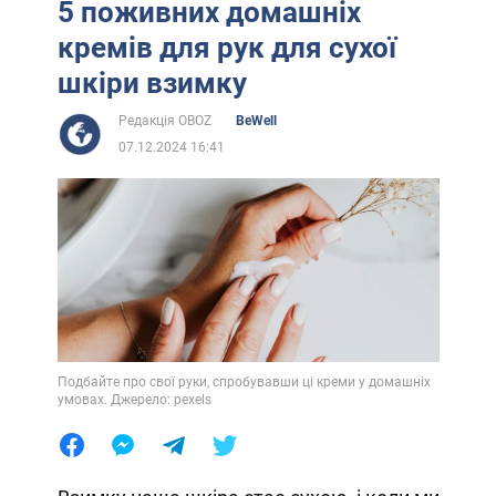
5 поживних домашніх
кремів для рук для сухої
шкіри взимку
Редакція OBOZ
BeWell
07.12.2024 16:41
Подбайте про свої руки, спробувавши ці креми у домашніх
умовах. Джерело: pexels