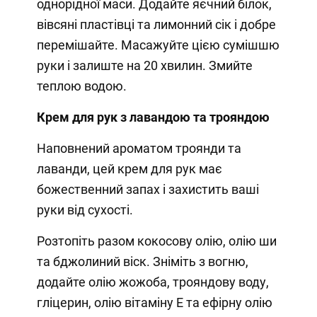
однорідної маси. Додайте яєчний білок,
вівсяні пластівці та лимонний сік і добре
перемішайте. Масажуйте цією сумішшю
руки і залиште на 20 хвилин. Змийте
теплою водою.
Крем для рук з лавандою та трояндою
Наповнений ароматом троянди та
лаванди, цей крем для рук має
божественний запах і захистить ваші
руки від сухості.
Розтопіть разом кокосову олію, олію ши
та бджолиний віск. Зніміть з вогню,
додайте олію жожоба, трояндову воду,
гліцерин, олію вітаміну Е та ефірну олію