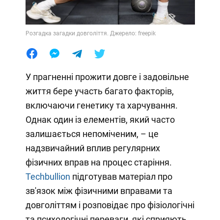
Розгадка загадки довголіття. Джерело: freepik
У прагненні прожити довге і задовільне
життя бере участь багато факторів,
включаючи генетику та харчування.
Однак один із елементів, який часто
залишається непоміченим, – це
надзвичайний вплив регулярних
фізичних вправ на процес старіння.
Techbullion
підготував матеріал про
зв'язок між фізичними вправами та
довголіттям і розповідає про фізіологічні
та психологічні переваги, які сприяють