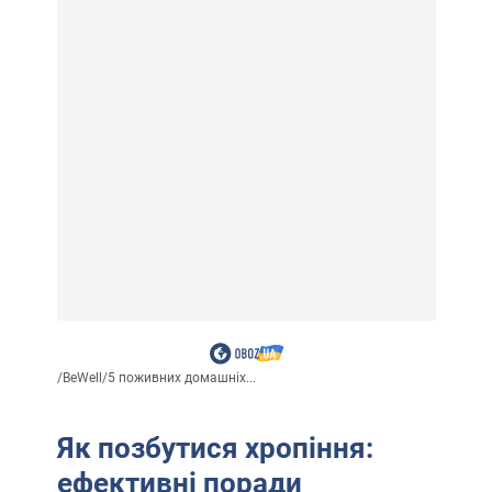
/
BeWell
/
5 поживних домашніх...
Як позбутися хропіння:
ефективні поради