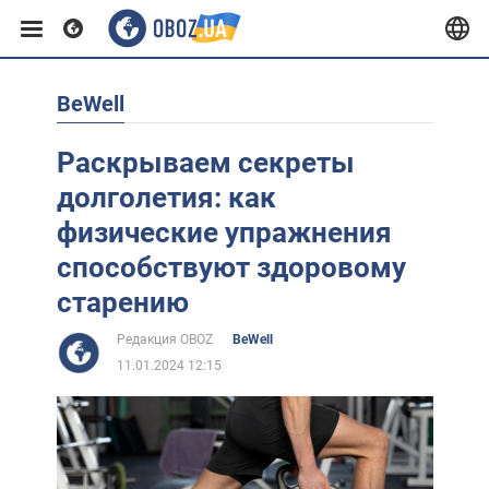
BeWell
Европа
Раскрываем секреты
США
долголетия: как
физические упражнения
Азия
способствуют здоровому
старению
Африка
Редакция OBOZ
BeWell
11.01.2024 12:15
Жизнь
Лайфхаки