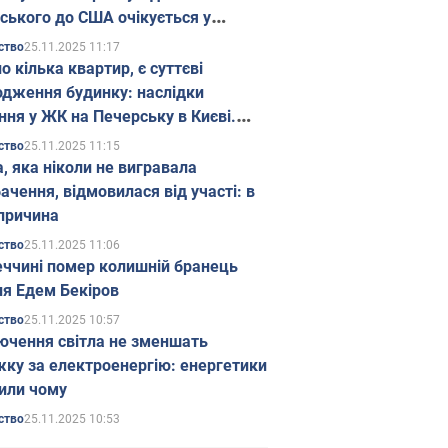
ського до США очікується у
паді
25.11.2025 11:17
ство
о кілька квартир, є суттєві
дження будинку: наслідки
ння у ЖК на Печерську в Києві.
25.11.2025 11:15
ство
а, яка ніколи не вигравала
ачення, відмовилася від участі: в
причина
25.11.2025 11:06
ство
еччині помер колишній бранець
я Едем Бекіров
25.11.2025 10:57
ство
ючення світла не зменшать
жку за електроенергію: енергетики
или чому
25.11.2025 10:53
ство