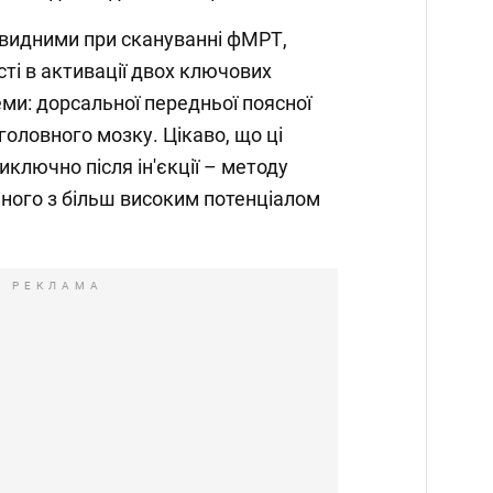
чевидними при скануванні фМРТ,
ті в активації двох ключових
еми: дорсальної передньої поясної
 головного мозку. Цікаво, що ці
ключно після ін'єкції – методу
ного з більш високим потенціалом
РЕКЛАМА