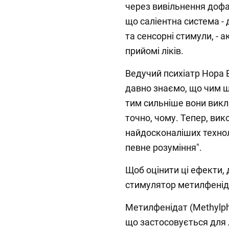
через вивільнення дофа
що саліентна система - 
та сенсорні стимули, -
прийомі ліків.
Ведучий психіатр Нора 
давно знаємо, що чим 
тим сильніше вони викл
точно, чому. Тепер, вик
найдосконаліших техно
певне розуміння".
Щоб оцінити ці ефекти,
стимулятор метилфеніда
Метилфенідат (Methylph
що застосовується для 