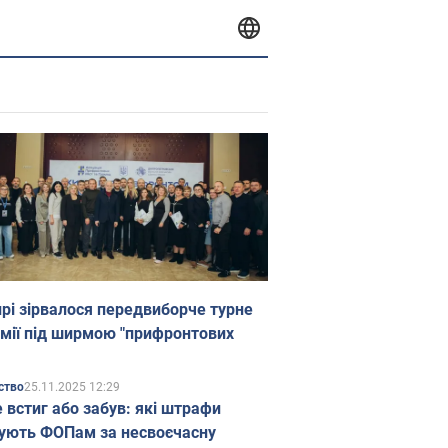
прі зірвалося передвиборче турне
мії під ширмою "прифронтових
25.11.2025 12:29
ство
е встиг або забув: які штрафи
ують ФОПам за несвоєчасну