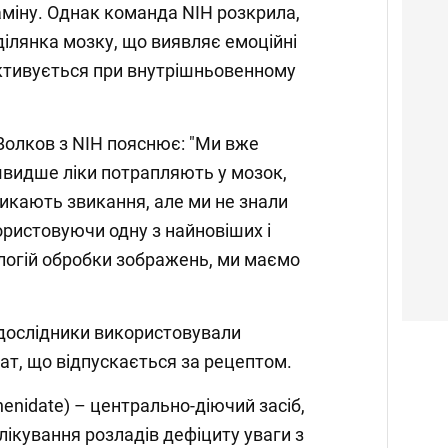
міну. Однак команда NIH розкрила,
ділянка мозку, що виявляє емоційні
 активується при внутрішньовенному
Волков з NIH пояснює: "Ми вже
швидше ліки потрапляють у мозок,
икають звикання, але ми не знали
ористовуючи одну з найновіших і
логій обробки зображень, ми маємо
 дослідники використовували
т, що відпускається за рецептом.
enidate) – центрально-діючий засіб,
лікування розладів дефіциту уваги з