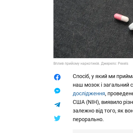
Вплив прийому наркотиків. Джерело: Pexels
Спосіб, у який ми прийм
наш мозок і загальний 
дослідження
, проведен
США (NIH), виявило різ
залежно від того, як во
перорально.