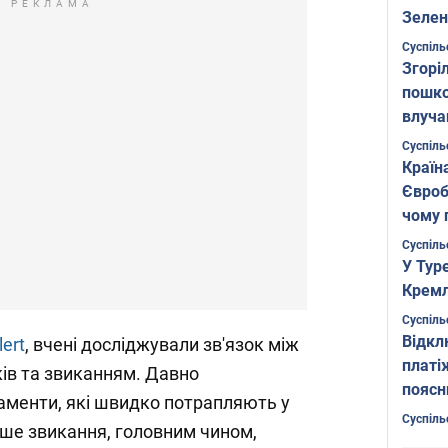
РЕКЛАМА
Зелен
листо
Суспіль
Згоріл
пошко
влуча
Фото
Суспіль
Країн
Євроб
чому 
Суспіль
У Тур
Кремл
Суспіль
Відкл
lert
, вчені досліджували зв'язок між
платі
ів та звиканням. Давно
поясн
аменти, які швидко потрапляють у
Суспіль
ше звикання, головним чином,