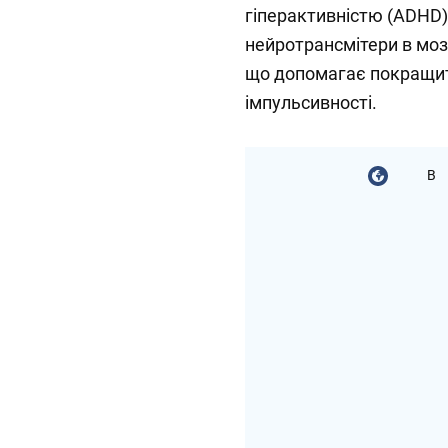
гіперактивністю (ADHD)
нейротрансмітери в мозк
що допомагає покращит
імпульсивності.
В