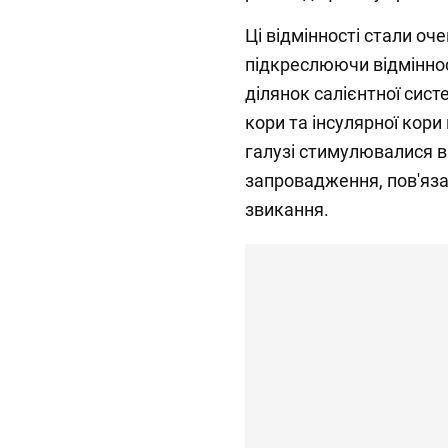
Ці відмінності стали о
підкреслюючи відміннос
ділянок салієнтної сист
кори та інсулярної кори
галузі стимулювалися ви
запровадження, пов'яза
звикання.