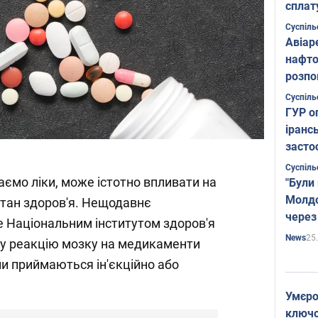
сплат
Суспіль
Авіар
нафто
розпо
страте
Суспіль
ГУР о
іранс
засто
Суспіль
аємо ліки, може істотно впливати на
"Були
Молдо
стан здоров'я. Нещодавнє
через
е Національним інститутом здоров'я
25
News
ну реакцію мозку на медикаменти
ни приймаються ін'єкційно або
Умєро
ключов