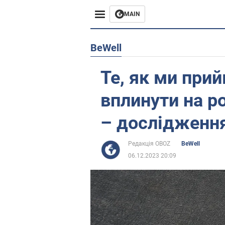
MAIN
Європа
BeWell
США
Те, як ми при
Азія
вплинути на р
Африка
– дослідженн
Життя
Редакція OBOZ
BeWell
06.12.2023 20:09
Лайфхаки