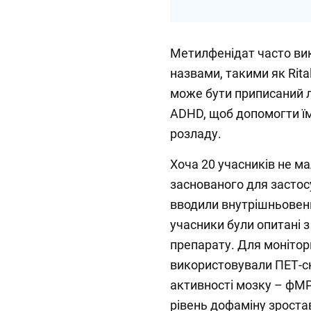
Метилфенідат часто ви
назвами, такими як Rital
може бути приписаний л
ADHD, щоб допомогти ї
розладу.
Хоча 20 учасників не ма
заснованого для застос
вводили внутрішньовенн
учасники були опитані з
препарату. Для монітор
використовували ПЕТ-ск
активності мозку – фМР
рівень дофаміну зростав