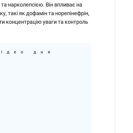
 та нарколепсією. Він впливає на
у, такі як дофамін та норепінефрін,
и концентрацію уваги та контроль
ідео дня