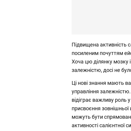
Підвищена активність с
посиленим почуттям ейф
Хоча цю ділянку мозку 
залежністю, досі не бул
Ці нові знання мають в
управління залежністю.
відіграє важливу роль у
присвоєння зовнішньої 
можуть бути спрямовані
активності салієнтної с