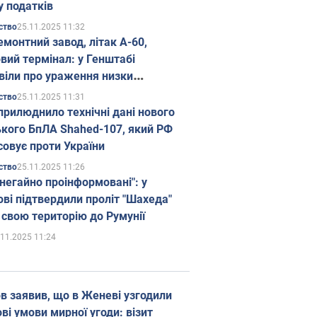
у податків
25.11.2025 11:32
ство
емонтний завод, літак А-60,
вий термінал: у Генштабі
віли про ураження низки
гічних об'єктів Росії
25.11.2025 11:31
ство
прилюднило технічні дані нового
ького БпЛА Shahed-107, який РФ
совує проти України
25.11.2025 11:26
ство
 негайно проінформовані": у
ві підтвердили проліт "Шахеда"
 свою територію до Румунії
.11.2025 11:24
в заявив, що в Женеві узгодили
і умови мирної угоди: візит