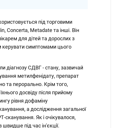
користовується під торговими
in, Concerta, Metadate та інші. Він
ікарем для дітей та дорослих з
м керувати симптомами цього
ли діагнозу СДВГ - стану, зазвичай
ування метилфенідату, препарат
о та перорально. Крім того,
 їхнього досвіду після прийому
ингу рівня дофаміну
анування, а дослідження загальної
Т-сканування. Як і очікувалося,
 швидше під час ін'єкції.