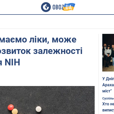
ймаємо ліки, може
озвиток залежності
я NIH
У Дні
Араха
міст"
Суспіль
Хто н
випис