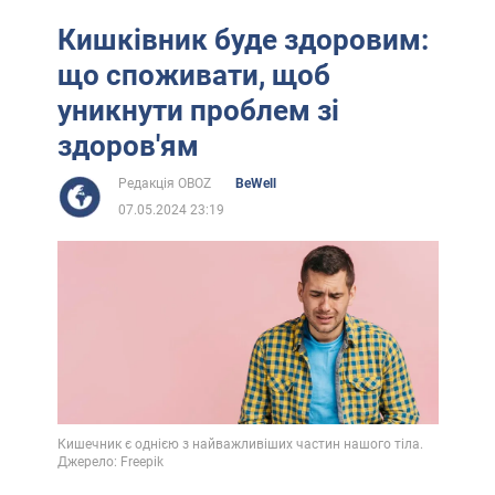
Кишківник буде здоровим:
що споживати, щоб
уникнути проблем зі
здоров'ям
Редакція OBOZ
BeWell
07.05.2024 23:19
Кишечник є однією з найважливіших частин нашого тіла.
Джерело: Freepik