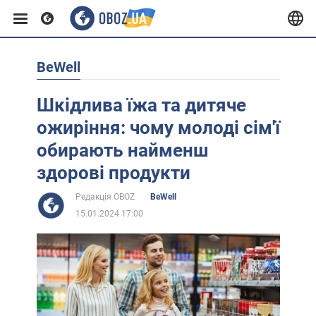
BeWell
Європа
Шкідлива їжа та дитяче
США
ожиріння: чому молоді сім'ї
обирають найменш
Азія
здорові продукти
Редакція OBOZ
BeWell
Африка
15.01.2024 17:00
Життя
Лайфхаки