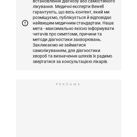
встановлення діагнозу або самостійного
лікування. Медичні експерти Bewell
гарантують, що весь контент, який ми
розміщуємо, публікується й відповідає
найвищим медичним стандартам. Наша
мета - максимально якісно інформувати
читачів про симптоми, причини та
методи діагностики захворювань.
Закликаємо не займатися
самолікуванням, для діагностики
хвороб та визначення шляхів їх радимо
звертатися за консультацією лікарів.
РЕКЛАМА