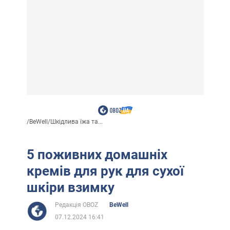
/
BeWell
/
Шкідлива їжа та...
5 поживних домашніх
кремів для рук для сухої
шкіри взимку
Редакція OBOZ
BeWell
07.12.2024 16:41