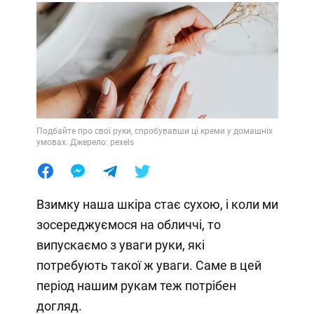
Подбайте про свої руки, спробувавши ці креми у домашніх
умовах. Джерело: pexels
Взимку наша шкіра стає сухою, і коли ми
зосереджуємося на обличчі, то
випускаємо з уваги руки, які
потребують такої ж уваги. Саме в цей
період нашим рукам теж потрібен
догляд.