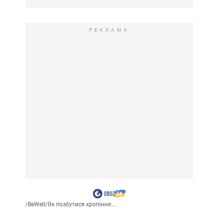
РЕКЛАМА
/
BeWell
/
Як позбутися хропіння:...