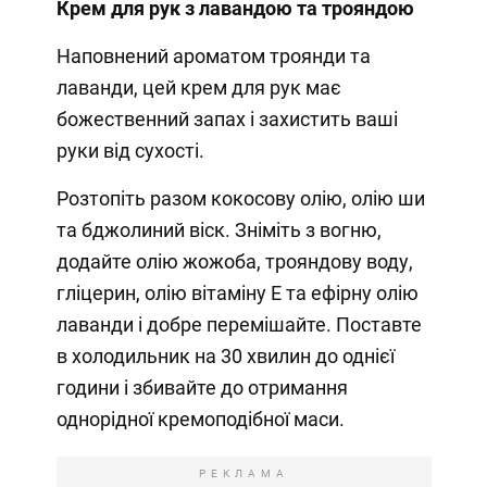
Крем для рук з лавандою та трояндою
Наповнений ароматом троянди та
лаванди, цей крем для рук має
божественний запах і захистить ваші
руки від сухості.
Розтопіть разом кокосову олію, олію ши
та бджолиний віск. Зніміть з вогню,
додайте олію жожоба, трояндову воду,
гліцерин, олію вітаміну Е та ефірну олію
лаванди і добре перемішайте. Поставте
в холодильник на 30 хвилин до однієї
години і збивайте до отримання
однорідної кремоподібної маси.
РЕКЛАМА