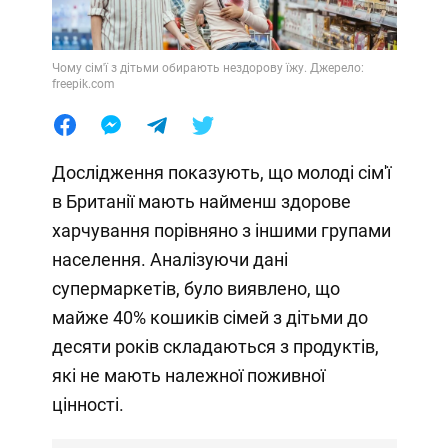
Чому сім'ї з дітьми обирають нездорову їжу. Джерело:
freepik.com
Дослідження показують, що молоді сім'ї
в Британії мають найменш здорове
харчування порівняно з іншими групами
населення. Аналізуючи дані
супермаркетів, було виявлено, що
майже 40% кошиків сімей з дітьми до
десяти років складаються з продуктів,
які не мають належної поживної
цінності.