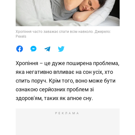
Хропіння часто заважає спати всім навколо. Джерело:
Pexels
Хропіння – це дуже поширена проблема,
яка негативно впливає на сон усіх, хто
спить поруч. Крім того, воно може бути
ознакою серйозних проблем зі
здоров'ям, таких як апное сну.
РЕКЛАМА