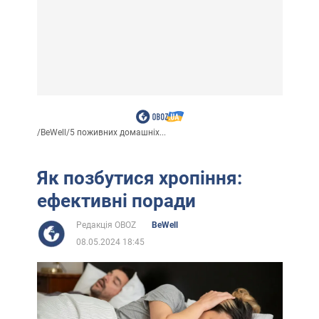
/
BeWell
/
5 поживних домашніх...
Як позбутися хропіння:
ефективні поради
Редакція OBOZ
BeWell
08.05.2024 18:45