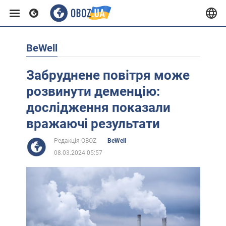
BeWell
Європа
Забруднене повітря може
США
розвинути деменцію:
дослідження показали
Азія
вражаючі результати
Редакція OBOZ
BeWell
Африка
08.03.2024 05:57
Життя
Лайфхаки