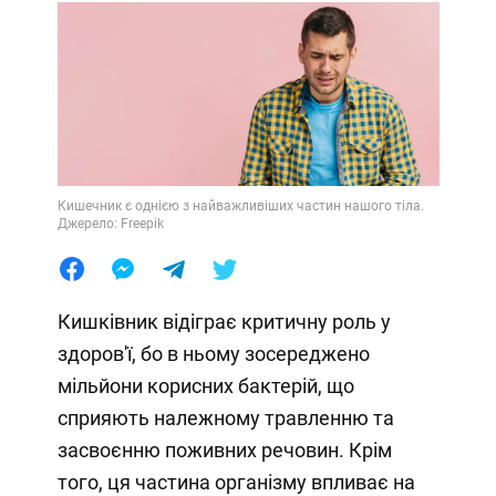
Кишечник є однією з найважливіших частин нашого тіла.
Джерело: Freepik
Кишківник відіграє критичну роль у
здоров'ї, бо в ньому зосереджено
мільйони корисних бактерій, що
сприяють належному травленню та
засвоєнню поживних речовин. Крім
того, ця частина організму впливає на