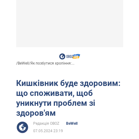
/
BeWell
/
Як позбутися хропіння:...
Кишківник буде здоровим:
що споживати, щоб
уникнути проблем зі
здоров'ям
Редакція OBOZ
BeWell
07.05.2024 23:19