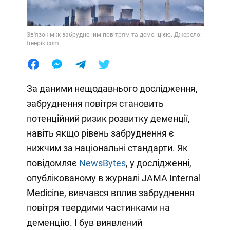
Зв'язок між забрудненим повітрям та деменцією. Джерело:
freepik.com
За даними нещодавнього дослідження,
забруднення повітря становить
потенційний ризик розвитку деменції,
навіть якщо рівень забруднення є
нижчим за національні стандарти. Як
повідомляє
NewsBytes
, у дослідженні,
опублікованому в журналі JAMA Internal
Medicine, вивчався вплив забруднення
повітря твердими частинками на
деменцію. І був виявлений