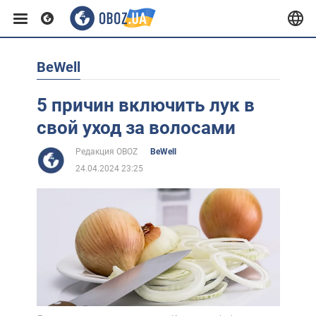
BeWell
Европа
5 причин включить лук в
США
свой уход за волосами
Редакция OBOZ
BeWell
Азия
24.04.2024 23:25
Африка
Жизнь
Лайфхаки