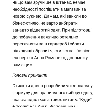
Якщо вам зручніше в штанах, немає
необхідності поспішати в магазин за
новою сукнею. Дамам, які звикли до
бізнес-стилю, не варто вибирати
занадто відвертий одяг. При підготовці
до побачення важливо ретельно
переглянути ваш гардероб і обрати
підходящі образи і я, стилістка і fashion-
експертка Анна Романько, допоможу
вам з цим.
Головні принципи
Стилісти давно розробили універсальну
формулу для правильного вибору одягу,
яка складається з трьох питань: "Куди"
+ "Коли" + "з Ким". Відповіді на ці