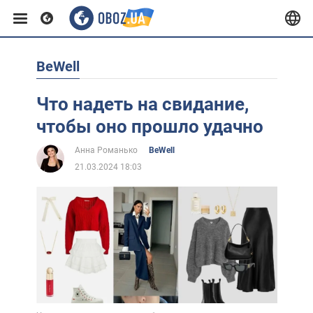
BeWell
Европа
Что надеть на свидание,
США
чтобы оно прошло удачно
Анна Романько
BeWell
Азия
21.03.2024 18:03
Африка
Жизнь
Лайфхаки