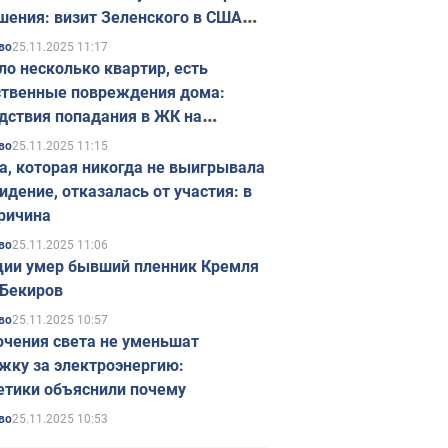
шения: визит Зеленского в США
ется в ноябре
25.11.2025 11:17
во
ло несколько квартир, есть
твенные повреждения дома:
дствия попадания в ЖК на
ске в Киеве. Фото
25.11.2025 11:15
во
а, которая никогда не выигрывала
идение, отказалась от участия: в
ричина
25.11.2025 11:06
во
ции умер бывший пленник Кремля
Бекиров
25.11.2025 10:57
во
чения света не уменьшат
жку за электроэнергию:
етики объяснили почему
25.11.2025 10:53
во