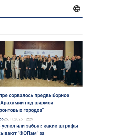
пре сорвалось предвыборное
 Арахамии под ширмой
ронтовых городов"
25.11.2025 12:29
во
е успел или забыл: какие штрафы
ывают "ФОПам" за