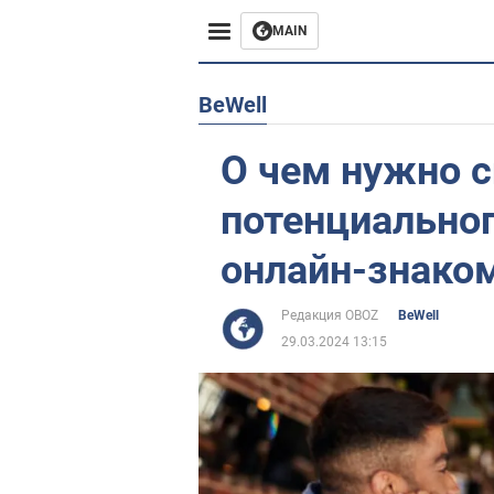
MAIN
Европа
BeWell
США
О чем нужно 
Азия
потенциальног
Африка
онлайн-знаком
Жизнь
Редакция OBOZ
BeWell
29.03.2024 13:15
Лайфхаки