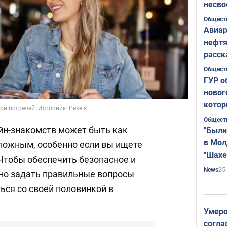
несво
Общест
Авиар
нефтя
расск
страт
Общест
ГУР о
новог
котор
ой встречей. Источник: Pexels
Общест
йн-знакомств может быть как
"Были
в Мол
сложным, особенно если вы ищете
"Шахе
Чтобы обеспечить безопасное и
Румы
25
News
но задать правильные вопросы
ться со своей половинкой в
Умеро
согла