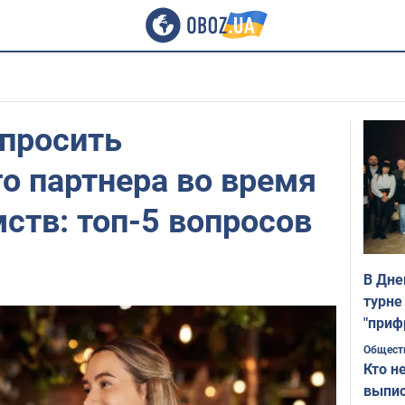
спросить
о партнера во время
ств: топ-5 вопросов
В Дне
турне
"приф
Общест
Кто н
выпис