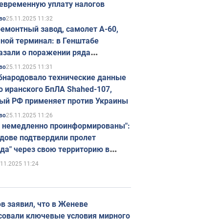
евременную уплату налогов
25.11.2025 11:32
во
емонтный завод, самолет А-60,
ной терминал: в Генштабе
азали о поражении ряда
егических объектов России
25.11.2025 11:31
во
бнародовало технические данные
о иранского БпЛА Shahed-107,
ый РФ применяет против Украины
25.11.2025 11:26
во
 немедленно проинформированы":
дове подтвердили пролет
да" через свою территорию в
нию
.11.2025 11:24
в заявил, что в Женеве
совали ключевые условия мирного