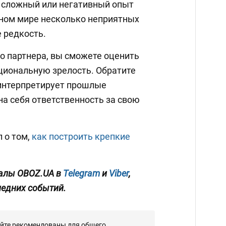
м сложный или негативный опыт
ном мире несколько неприятных
 редкость.
о партнера, вы сможете оценить
оциональную зрелость. Обратите
 интерпретирует прошлые
на себя ответственность за свою
 о том,
как построить крепкие
алы OBOZ.UA в
Telegram
и
Viber
,
ледних событий.
айте рекомендованы для общего