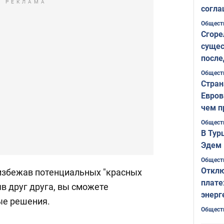
РЕКЛАМА
согла
ожида
Общест
Сгоре
сущес
после
Печер
Общест
Стран
Евров
чем п
Общест
В Тур
Эдем 
Общест
Отклю
 избежав потенциальных "красных
плате
в друг друга, вы сможете
энерг
ые решения.
Общест