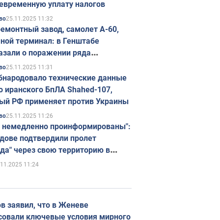
евременную уплату налогов
25.11.2025 11:32
во
емонтный завод, самолет А-60,
ной терминал: в Генштабе
азали о поражении ряда
егических объектов России
25.11.2025 11:31
во
бнародовало технические данные
о иранского БпЛА Shahed-107,
ый РФ применяет против Украины
25.11.2025 11:26
во
 немедленно проинформированы":
дове подтвердили пролет
да" через свою территорию в
нию
.11.2025 11:24
в заявил, что в Женеве
совали ключевые условия мирного