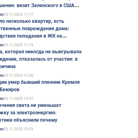
шения: визит Зеленского в США
ется в ноябре
25.11.2025 11:17
во
ло несколько квартир, есть
твенные повреждения дома:
дствия попадания в ЖК на
ске в Киеве. Фото
25.11.2025 11:15
во
а, которая никогда не выигрывала
идение, отказалась от участия: в
ричина
25.11.2025 11:06
во
ции умер бывший пленник Кремля
Бекиров
25.11.2025 10:57
во
чения света не уменьшат
жку за электроэнергию:
етики объяснили почему
25.11.2025 10:53
во