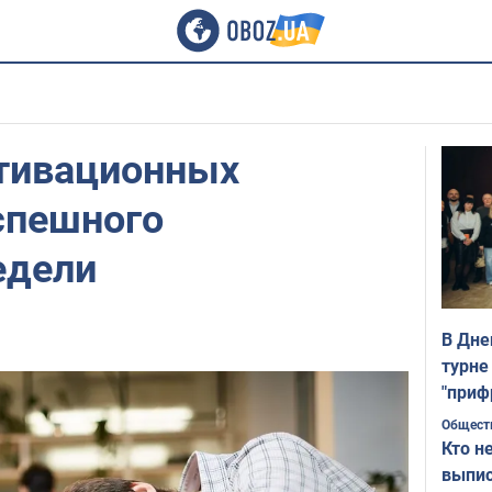
отивационных
спешного
едели
В Дне
турне
"приф
Общест
Кто н
выпис