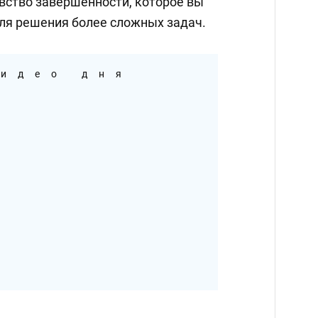
увство завершенности, которое вы
ля решения более сложных задач.
идео дня