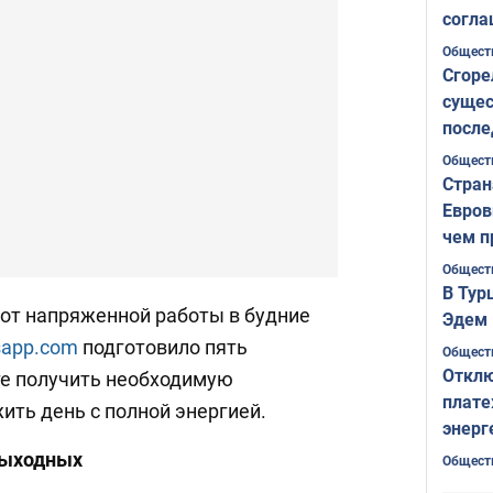
согла
ожида
Общест
Сгоре
сущес
после
Печер
Общест
Стран
Евров
чем п
Общест
В Тур
 от напряженной работы в будние
Эдем 
sapp.com
подготовило пять
Общест
Отклю
те получить необходимую
плате
ить день с полной энергией.
энерг
выходных
Общест