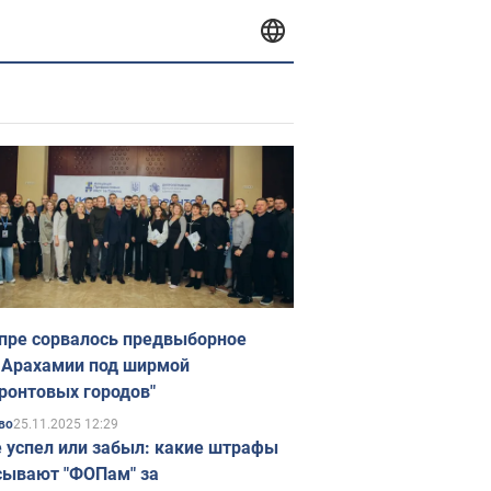
пре сорвалось предвыборное
 Арахамии под ширмой
ронтовых городов"
25.11.2025 12:29
во
е успел или забыл: какие штрафы
ывают "ФОПам" за