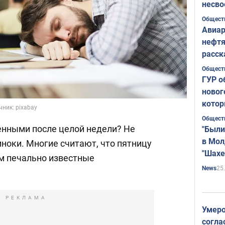
несво
Общест
Авиар
нефтя
расск
страт
Общест
ГУР о
новог
котор
ник: pixabay
Общест
енными после целой недели? Не
"Были
в Мол
иноки. Многие считают, что пятницу
"Шахе
ем печально известные
Румы
25
News
РЕКЛАМА
Умеро
согла