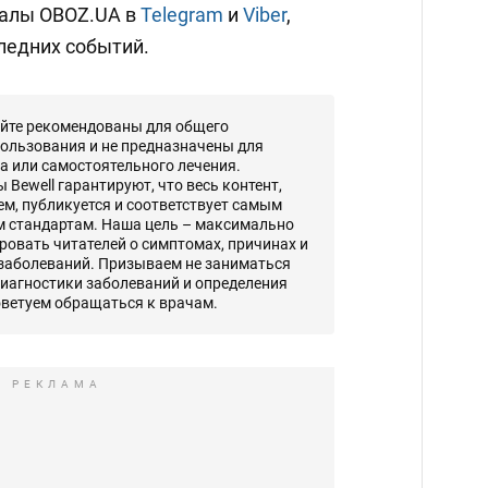
налы OBOZ.UA в
Telegram
и
Viber
,
ледних событий.
айте рекомендованы для общего
ользования и не предназначены для
а или самостоятельного лечения.
Bewell гарантируют, что весь контент,
, публикуется и соответствует самым
 стандартам. Наша цель – максимально
овать читателей о симптомах, причинах и
 заболеваний. Призываем не заниматься
диагностики заболеваний и определения
оветуем обращаться к врачам.
РЕКЛАМА