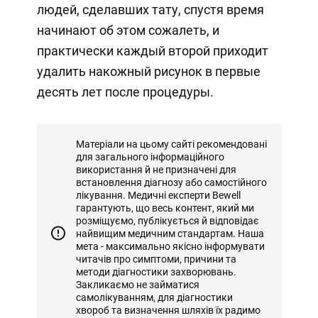
людей, сделавших тату, спустя время
начинают об этом сожалеть, и
практически каждый второй приходит
удалить накожный рисунок в первые
десять лет после процедуры.
Матеріали на цьому сайті рекомендовані
для загального інформаційного
використання й не призначені для
встановлення діагнозу або самостійного
лікування. Медичні експерти Bewell
гарантують, що весь контент, який ми
розміщуємо, публікується й відповідає
найвищим медичним стандартам. Наша
мета - максимально якісно інформувати
читачів про симптоми, причини та
методи діагностики захворювань.
Закликаємо не займатися
самолікуванням, для діагностики
хвороб та визначення шляхів їх радимо