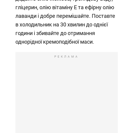
гліцерин, олію вітаміну Е та ефірну олію
лаванди і добре перемішайте. Поставте
в холодильник на 30 хвилин до однієї
години і збивайте до отримання
однорідної кремоподібної маси.
РЕКЛАМА