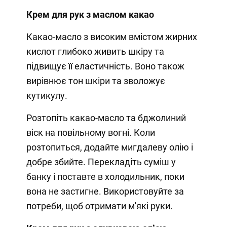
Крем для рук з маслом какао
Какао-масло з високим вмістом жирних
кислот глибоко живить шкіру та
підвищує її еластичність. Воно також
вирівнює тон шкіри та зволожує
кутикулу.
Розтопіть какао-масло та бджолиний
віск на повільному вогні. Коли
розтопиться, додайте мигдалеву олію і
добре збийте. Перекладіть суміш у
банку і поставте в холодильник, поки
вона не застигне. Використовуйте за
потреби, щоб отримати м'які руки.