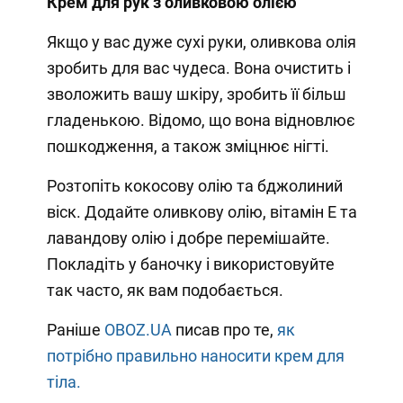
Крем для рук з оливковою олією
Якщо у вас дуже сухі руки, оливкова олія
зробить для вас чудеса. Вона очистить і
зволожить вашу шкіру, зробить її більш
гладенькою. Відомо, що вона відновлює
пошкодження, а також зміцнює нігті.
Розтопіть кокосову олію та бджолиний
віск. Додайте оливкову олію, вітамін Е та
лавандову олію і добре перемішайте.
Покладіть у баночку і використовуйте
так часто, як вам подобається.
Раніше
OBOZ.UA
писав про те,
як
потрібно правильно наносити крем для
тіла.