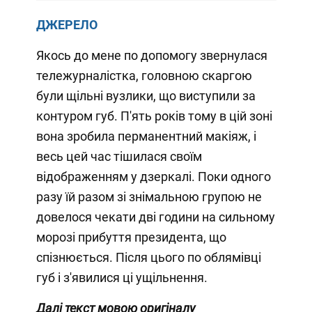
ДЖЕРЕЛО
Якось до мене по допомогу звернулася
тележурналістка, головною скаргою
були щільні вузлики, що виступили за
контуром губ. П'ять років тому в цій зоні
вона зробила перманентний макіяж, і
весь цей час тішилася своїм
відображенням у дзеркалі. Поки одного
разу їй разом зі знімальною групою не
довелося чекати дві години на сильному
морозі прибуття президента, що
спізнюється. Після цього по облямівці
губ і з'явилися ці ущільнення.
Далі текст мовою оригіналу