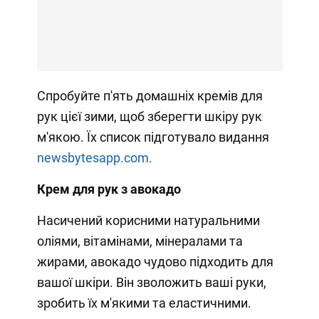
Спробуйте п'ять домашніх кремів для
рук цієї зими, щоб зберегти шкіру рук
м'якою. Їх список підготувало видання
newsbytesapp.com.
Крем для рук з авокадо
Насичений корисними натуральними
оліями, вітамінами, мінералами та
жирами, авокадо чудово підходить для
вашої шкіри. Він зволожить ваші руки,
зробить їх м'якими та еластичними.