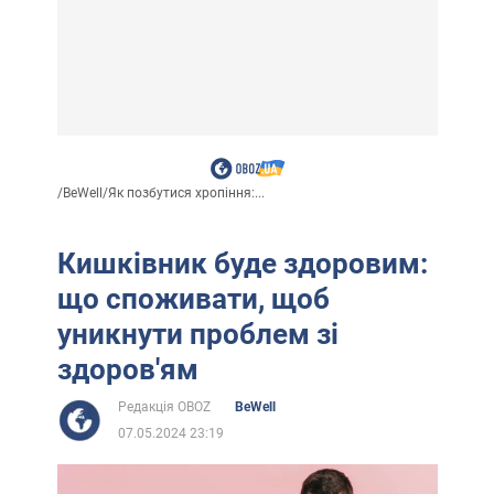
/
BeWell
/
Як позбутися хропіння:...
Кишківник буде здоровим:
що споживати, щоб
уникнути проблем зі
здоров'ям
Редакція OBOZ
BeWell
07.05.2024 23:19