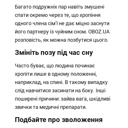
Багато подружніх пар навіть змушені
спати окремо через те, що хропіння
одного члена сімʼї не дає міцно заснути
його партнеру із чуйним сном. OBOZ.UA
розповість, як можна позбутися цього.
Змініть позу під час сну
Часто буває, що людина починає
хропіти лише в одному положенні,
наприклад, на спині. В такому випадку
слід навчитися засинати на боку. Інші
поширені причини: зайва вага, шкідливі
звички та медичні препарати.
Подбайте про зволоження