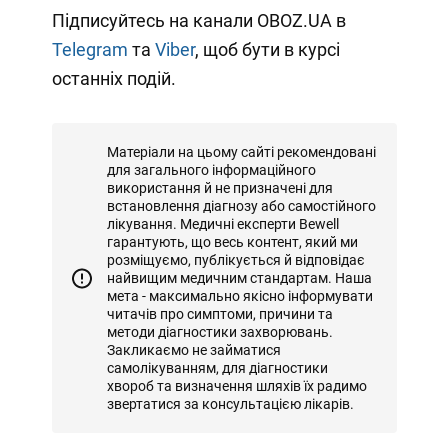
Підписуйтесь на канали OBOZ.UA в
Telegram
та
Viber
, щоб бути в курсі
останніх подій.
Матеріали на цьому сайті рекомендовані
для загального інформаційного
використання й не призначені для
встановлення діагнозу або самостійного
лікування. Медичні експерти Bewell
гарантують, що весь контент, який ми
розміщуємо, публікується й відповідає
найвищим медичним стандартам. Наша
мета - максимально якісно інформувати
читачів про симптоми, причини та
методи діагностики захворювань.
Закликаємо не займатися
самолікуванням, для діагностики
хвороб та визначення шляхів їх радимо
звертатися за консультацією лікарів.