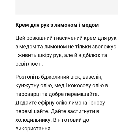
Крем для рук з лимоном і медом
Цей розкішний і насичений крем для рук
з медом та лимоном не тільки зволожує
і живить шкіру рук, але й відбілює та
освітлює її.
Розтопіть бджолиний віск, вазелін,
кунжутну олію, мед і кокосову олію в
пароварці та добре перемішайте.
Додайте ефірну олію лимона і знову
перемішайте. Дайте застигнути в
холодильнику. Він готовий до
використання.