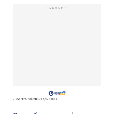
РЕКЛАМА
/
BeWell
/
5 поживних домашніх...