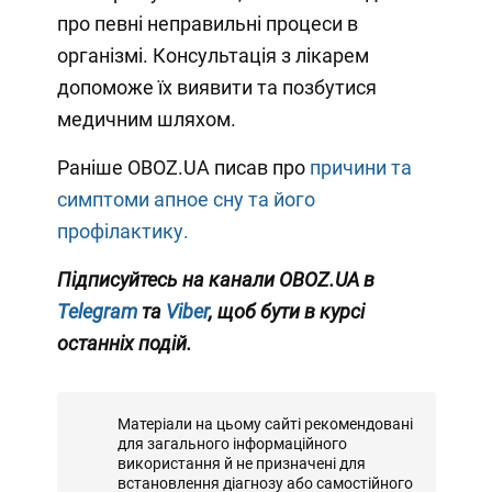
про певні неправильні процеси в
організмі. Консультація з лікарем
допоможе їх виявити та позбутися
медичним шляхом.
Раніше OBOZ.UA писав про
причини та
симптоми апное сну та його
профілактику.
Підписуйтесь на канали OBOZ.UA в
Telegram
та
Viber
, щоб бути в курсі
останніх подій.
Матеріали на цьому сайті рекомендовані
для загального інформаційного
використання й не призначені для
встановлення діагнозу або самостійного