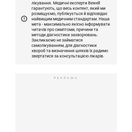
лікування. Медичні експерти Bewell
гарантують, що весь контент, який ми
розміщуємо, публікується й відповідає
найвищим медичним стандартам. Наша
мета - максимально якісно інформувати
читачів про симптоми, причини та
методи діагностики захворювань.
Закликаємо не займатися
самолікуванням, для діагностики
хвороб та визначення шляхів їх радимо
звертатися за консультацією лікарів.
РЕКЛАМА