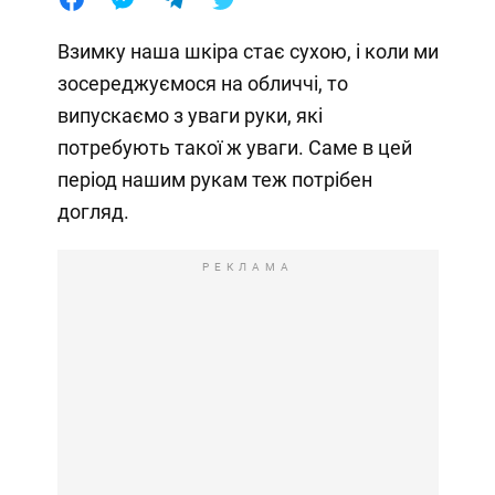
Взимку наша шкіра стає сухою, і коли ми
зосереджуємося на обличчі, то
випускаємо з уваги руки, які
потребують такої ж уваги. Саме в цей
період нашим рукам теж потрібен
догляд.
РЕКЛАМА