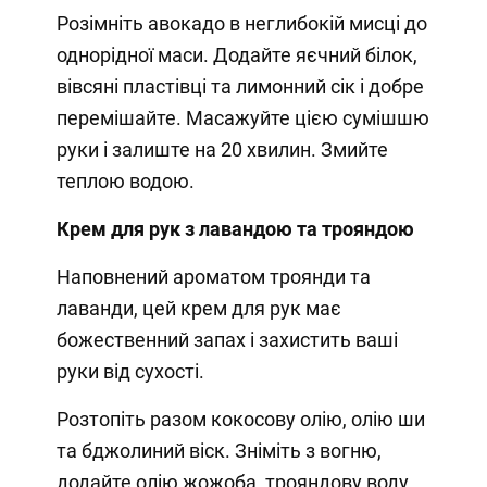
Розімніть авокадо в неглибокій мисці до
однорідної маси. Додайте яєчний білок,
вівсяні пластівці та лимонний сік і добре
перемішайте. Масажуйте цією сумішшю
руки і залиште на 20 хвилин. Змийте
теплою водою.
Крем для рук з лавандою та трояндою
Наповнений ароматом троянди та
лаванди, цей крем для рук має
божественний запах і захистить ваші
руки від сухості.
Розтопіть разом кокосову олію, олію ши
та бджолиний віск. Зніміть з вогню,
додайте олію жожоба, трояндову воду,