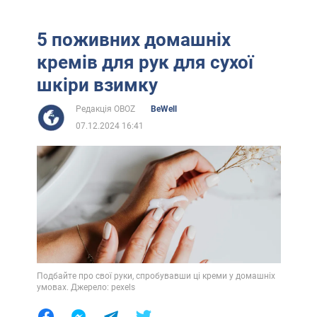
5 поживних домашніх
кремів для рук для сухої
шкіри взимку
Редакція OBOZ
BeWell
07.12.2024 16:41
Подбайте про свої руки, спробувавши ці креми у домашніх
умовах. Джерело: pexels