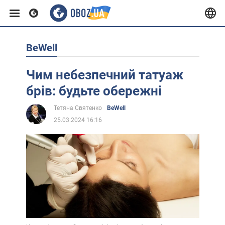
BeWell
Європа
Чим небезпечний татуаж
США
брів: будьте обережні
Тетяна Святенко
BeWell
Азія
25.03.2024 16:16
Африка
Життя
Лайфхаки