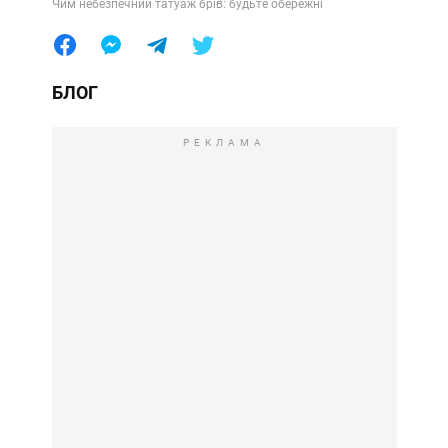
Чим небезпечний татуаж брів: будьте обережні
БЛОГ
РЕКЛАМА