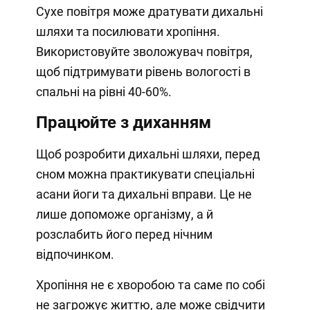
Сухе повітря може дратувати дихальні
шляхи та посилювати хропіння.
Використовуйте зволожувач повітря,
щоб підтримувати рівень вологості в
спальні на рівні 40-60%.
Працюйте з диханням
Щоб розробити дихальні шляхи, перед
сном можна практикувати спеціальні
асани йоги та дихальні вправи. Це не
лише допоможе організму, а й
розслабить його перед нічним
відпочинком.
Хропіння не є хворобою та саме по собі
не загрожує життю, але може свідчити