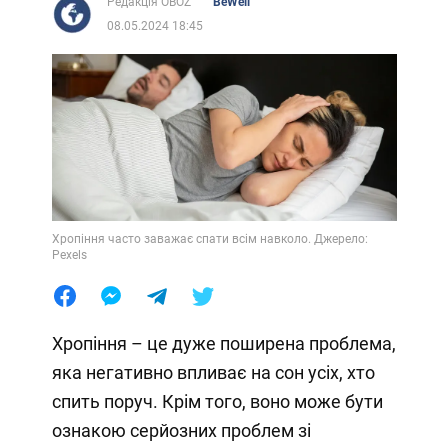
Редакція OBOZ
BeWell
08.05.2024 18:45
Хропіння часто заважає спати всім навколо. Джерело:
Pexels
Хропіння – це дуже поширена проблема,
яка негативно впливає на сон усіх, хто
спить поруч. Крім того, воно може бути
ознакою серйозних проблем зі