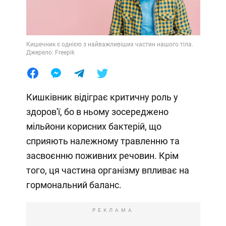
Кишечник є однією з найважливіших частин нашого тіла.
Джерело: Freepik
Кишківник відіграє критичну роль у
здоров'ї, бо в ньому зосереджено
мільйони корисних бактерій, що
сприяють належному травленню та
засвоєнню поживних речовин. Крім
того, ця частина організму впливає на
гормональний баланс.
РЕКЛАМА