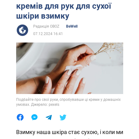
кремів для рук для сухої
шкіри взимку
Редакція OBOZ
BeWell
07.12.2024 16:41
Подбайте про свої руки, спробувавши ці креми у домашніх
умовах. Джерело: pexels
Взимку наша шкіра стає сухою, і коли ми