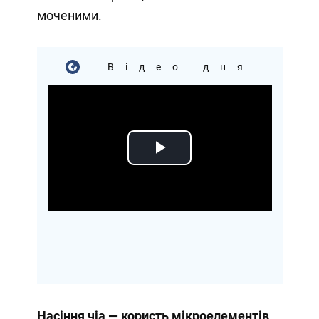
моченими.
Відео дня
Play
Video
Насіння чіа — користь мікроелементів