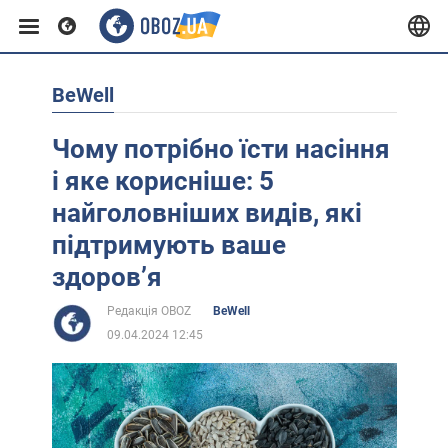
BeWell
Європа
Чому потрібно їсти насіння
США
і яке корисніше: 5
найголовніших видів, які
Азія
підтримують ваше
здоров’я
Африка
Редакція OBOZ
BeWell
09.04.2024 12:45
Життя
Лайфхаки