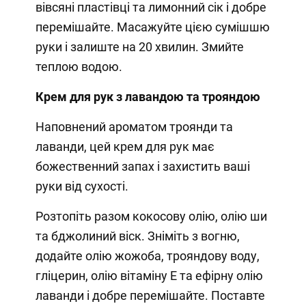
вівсяні пластівці та лимонний сік і добре
перемішайте. Масажуйте цією сумішшю
руки і залиште на 20 хвилин. Змийте
теплою водою.
Крем для рук з лавандою та трояндою
Наповнений ароматом троянди та
лаванди, цей крем для рук має
божественний запах і захистить ваші
руки від сухості.
Розтопіть разом кокосову олію, олію ши
та бджолиний віск. Зніміть з вогню,
додайте олію жожоба, трояндову воду,
гліцерин, олію вітаміну Е та ефірну олію
лаванди і добре перемішайте. Поставте