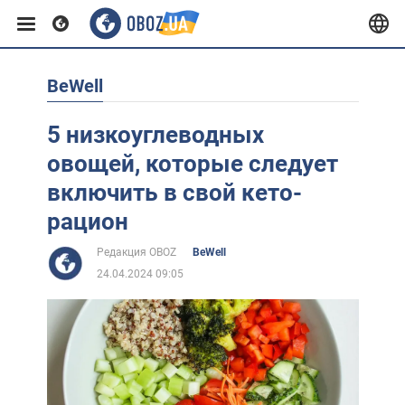
BeWell
Европа
5 низкоуглеводных
США
овощей, которые следует
включить в свой кето-
Азия
рацион
Редакция OBOZ
BeWell
Африка
24.04.2024 09:05
Жизнь
Лайфхаки