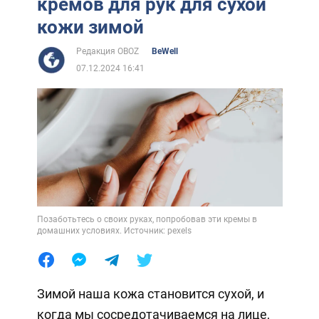
кремов для рук для сухой
кожи зимой
Редакция OBOZ
BeWell
07.12.2024 16:41
Позаботьтесь о своих руках, попробовав эти кремы в
домашних условиях. Источник: pexels
Зимой наша кожа становится сухой, и
когда мы сосредотачиваемся на лице,