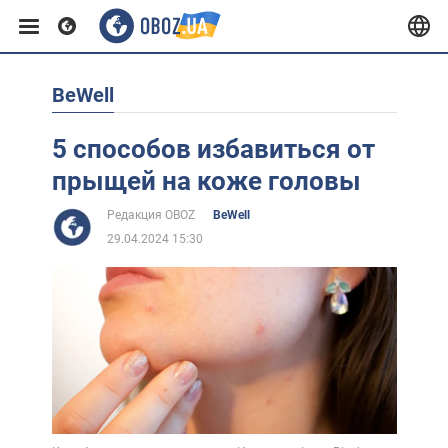
BeWell
Европа
5 способов избавиться от
США
прыщей на коже головы
Редакция OBOZ
BeWell
Азия
29.04.2024 15:30
Африка
Жизнь
Лайфхаки