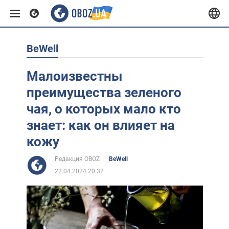
BeWell
Европа
Малоизвестны
США
преимущества зеленого
чая, о которых мало кто
Азия
знает: как он влияет на
кожу
Африка
Редакция OBOZ
BeWell
22.04.2024 20:32
Жизнь
Лайфхаки