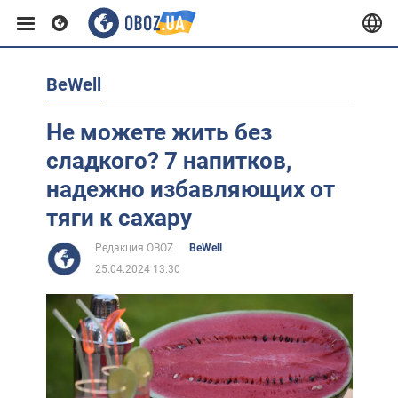
BeWell
Европа
Не можете жить без
США
сладкого? 7 напитков,
надежно избавляющих от
Азия
тяги к сахару
Редакция OBOZ
BeWell
Африка
25.04.2024 13:30
Жизнь
Лайфхаки