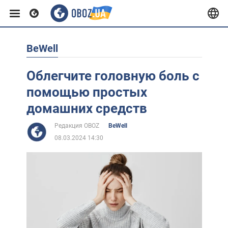
BeWell
Европа
Облегчите головную боль с
США
помощью простых
домашних средств
Азия
Редакция OBOZ
BeWell
08.03.2024 14:30
Африка
Жизнь
Лайфхаки