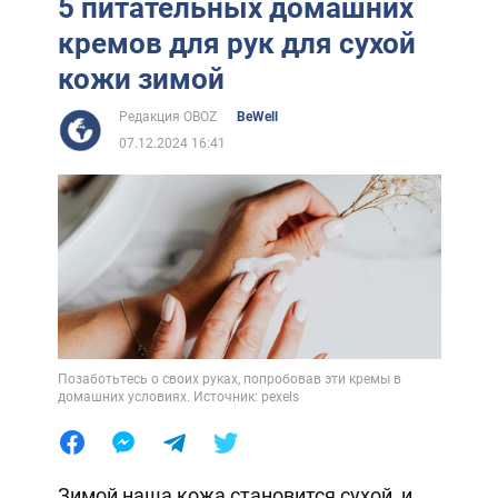
5 питательных домашних
кремов для рук для сухой
кожи зимой
Редакция OBOZ
BeWell
07.12.2024 16:41
Позаботьтесь о своих руках, попробовав эти кремы в
домашних условиях. Источник: pexels
Зимой наша кожа становится сухой, и