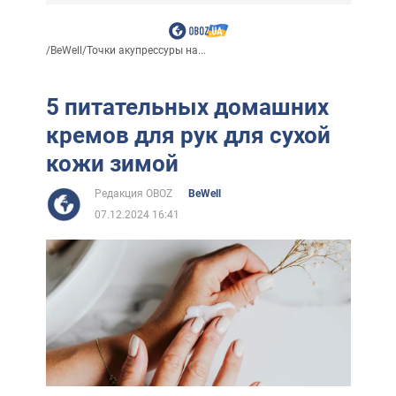
/
BeWell
/
Точки акупрессуры на...
5 питательных домашних
кремов для рук для сухой
кожи зимой
Редакция OBOZ
BeWell
07.12.2024 16:41