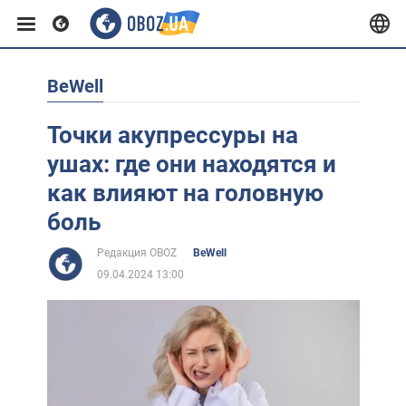
BeWell
Европа
Точки акупрессуры на
США
ушах: где они находятся и
как влияют на головную
Азия
боль
Редакция OBOZ
BeWell
Африка
09.04.2024 13:00
Жизнь
Лайфхаки