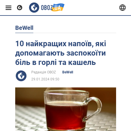
BeWell
Європа
10 найкращих напоїв, які
США
допомагають заспокоїти
біль в горлі та кашель
Азія
Редакція OBOZ
BeWell
29.01.2024 09:50
Африка
Життя
Лайфхаки