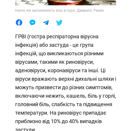
Напої, які заспокоюють біль в горлі. Джерело: Pexels
ГРВІ (гостра респіраторна вірусна
інфекція) або застуда - це група
інфекцій, що викликаються різними
вірусами, такими як риновіруси,
аденовіруси, коронавіруси та інші. Ці
віруси вражають верхні дихальні шляхи і
можуть призвести до різних симптомів,
включаючи нежить, кашель, біль у горлі,
головний біль, слабкість та підвищення
температури. На риновірус припадає
приблизно від 10% до 40% випадків
застуди.