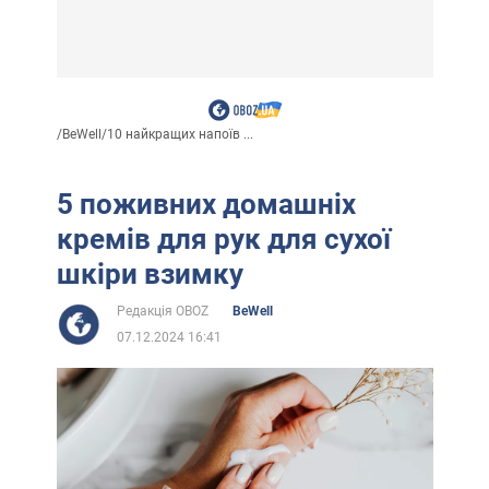
/
BeWell
/
10 найкращих напоїв ...
5 поживних домашніх
кремів для рук для сухої
шкіри взимку
Редакція OBOZ
BeWell
07.12.2024 16:41