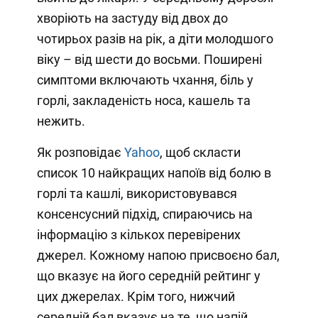
хворіють на застуду від двох до
чотирьох разів на рік, а діти молодшого
віку – від шести до восьми. Поширені
симптоми включають чхання, біль у
горлі, закладеність носа, кашель та
нежить.
Як розповідає
Yahoo
, щоб скласти
список 10 найкращих напоїв від болю в
горлі та кашлі, використовувався
консенсусний підхід, спираючись на
інформацію з кількох перевірених
джерел. Кожному напою присвоєно бал,
що вказує на його середній рейтинг у
цих джерелах. Крім того, нижчий
середній бал вказує на те, що напій