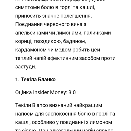
симптоми болю в горлі та кашлі,
приносить значне полегшення.
Поєднання червоного вина з
апельсинами чи лимонами, паличками
кориці, гвоздикою, бадяном,
кардамоном чи медом робить цей
теплий напій ефективним засобом проти
застуди.
1. Текіла Бланко
Оцінка Insider Money: 3.0
Текіли Blanco визнаний найкращим
напоєм для заспокоєння болю в горлі та
кашлі, особливо у поєднанні з лимоном
та сіллю. Цей алкогольний напій сприяє