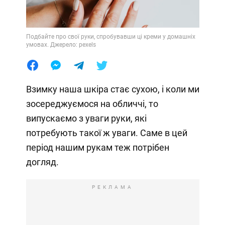
Подбайте про свої руки, спробувавши ці креми у домашніх
умовах. Джерело: pexels
Взимку наша шкіра стає сухою, і коли ми
зосереджуємося на обличчі, то
випускаємо з уваги руки, які
потребують такої ж уваги. Саме в цей
період нашим рукам теж потрібен
догляд.
РЕКЛАМА