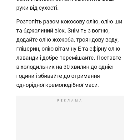
руки від сухості.
Розтопіть разом кокосову олію, олію ши
та бджолиний віск. Зніміть з вогню,
додайте олію жожоба, трояндову воду,
гліцерин, олію вітаміну Е та ефірну олію
лаванди і добре перемішайте. Поставте
в холодильник на 30 хвилин до однієї
години і збивайте до отримання
однорідної кремоподібної маси.
РЕКЛАМА