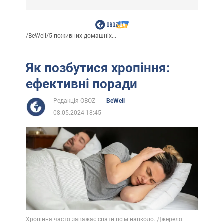
/
BeWell
/
5 поживних домашніх...
Як позбутися хропіння:
ефективні поради
Редакція OBOZ
BeWell
08.05.2024 18:45
Хропіння часто заважає спати всім навколо. Джерело: