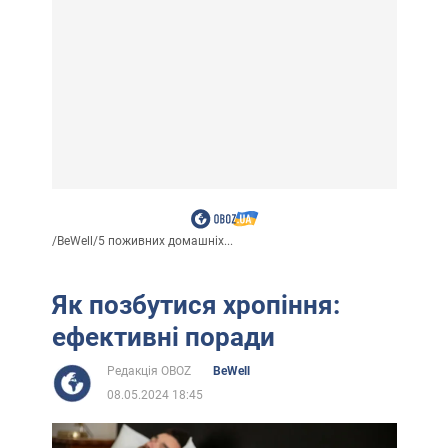
/
BeWell
/
5 поживних домашніх...
Як позбутися хропіння:
ефективні поради
Редакція OBOZ
BeWell
08.05.2024 18:45