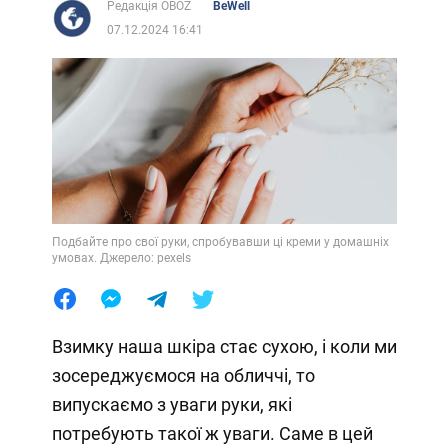
Редакція OBOZ
BeWell
07.12.2024 16:41
Подбайте про свої руки, спробувавши ці креми у домашніх
умовах. Джерело: pexels
Взимку наша шкіра стає сухою, і коли ми
зосереджуємося на обличчі, то
випускаємо з уваги руки, які
потребують такої ж уваги. Саме в цей