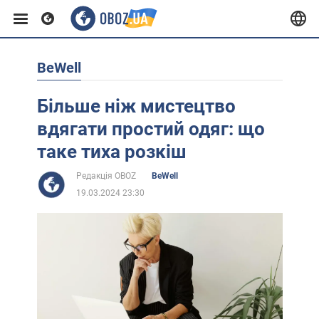
BeWell
Європа
Більше ніж мистецтво
США
вдягати простий одяг: що
таке тиха розкіш
Азія
Редакція OBOZ
BeWell
19.03.2024 23:30
Африка
Життя
Лайфхаки