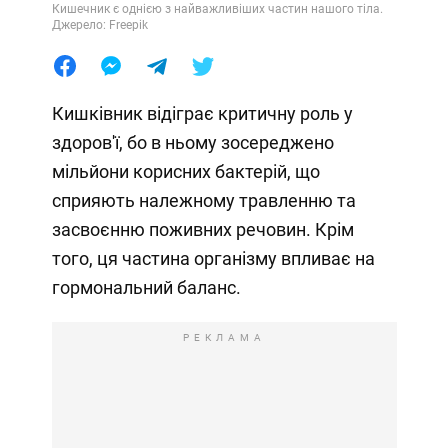
Кишечник є однією з найважливіших частин нашого тіла.
Джерело: Freepik
Кишківник відіграє критичну роль у
здоров'ї, бо в ньому зосереджено
мільйони корисних бактерій, що
сприяють належному травленню та
засвоєнню поживних речовин. Крім
того, ця частина організму впливає на
гормональний баланс.
РЕКЛАМА