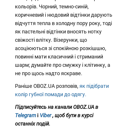
кольорів. Чорний, темно-синій,
коричневий і нюдовий відтінки дарують
відчуття тепла в холодну пору року, тоді
як пастельні відтінки вносять нотку
свіжості влітку. Візерунки, що
асоціюються зі спокійною розкішшю,
повинні мати класичний і стриманий
шарм; думайте про смужку і клітинку, а
не про щось надто яскраве.
Раніше OBOZ.UA розповів,
як підібрати
колір губної помади до одягу.
Підписуйтесь на канали OBOZ.UA в
Telegram
і
Viber
, щоб бути в курсі
останніх подій.