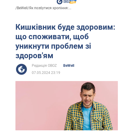
/
BeWell
/
Як позбутися хропіння:...
Кишківник буде здоровим:
що споживати, щоб
уникнути проблем зі
здоров'ям
Редакція OBOZ
BeWell
07.05.2024 23:19