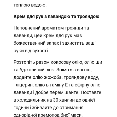
теплою водою.
Крем для рук з лавандою та трояндою
Наповнений ароматом троянди та
лаванди, цей крем для рук має
божественний запах і захистить ваші
руки від сухості.
Розтопіть разом кокосову олію, олію ши
та бджолиний віск. Зніміть з вогню,
додайте олію жожоба, трояндову воду,
гліцерин, олію вітаміну Е та ефірну олію
лаванди і добре перемішайте. Поставте
в холодильник на 30 хвилин до однієї
години і збивайте до отримання
однорідної кремоподібної маси.