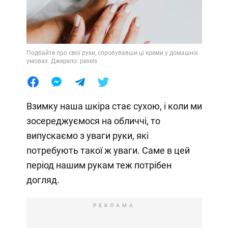
Подбайте про свої руки, спробувавши ці креми у домашніх
умовах. Джерело: pexels
Взимку наша шкіра стає сухою, і коли ми
зосереджуємося на обличчі, то
випускаємо з уваги руки, які
потребують такої ж уваги. Саме в цей
період нашим рукам теж потрібен
догляд.
РЕКЛАМА