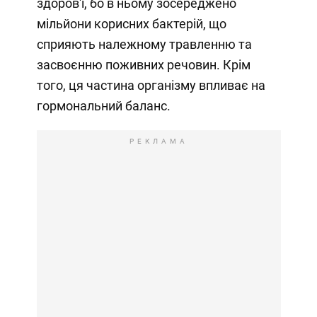
здоров'ї, бо в ньому зосереджено
мільйони корисних бактерій, що
сприяють належному травленню та
засвоєнню поживних речовин. Крім
того, ця частина організму впливає на
гормональний баланс.
РЕКЛАМА