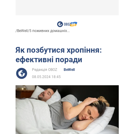
/
BeWell
/
5 поживних домашніх...
Як позбутися хропіння:
ефективні поради
Редакція OBOZ
BeWell
08.05.2024 18:45