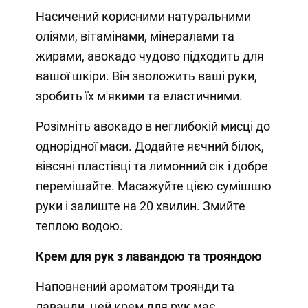
Насичений корисними натуральними
оліями, вітамінами, мінералами та
жирами, авокадо чудово підходить для
вашої шкіри. Він зволожить ваші руки,
зробить їх м'якими та еластичними.
Розімніть авокадо в неглибокій мисці до
однорідної маси. Додайте яєчний білок,
вівсяні пластівці та лимонний сік і добре
перемішайте. Масажуйте цією сумішшю
руки і залиште на 20 хвилин. Змийте
теплою водою.
Крем для рук з лавандою та трояндою
Наповнений ароматом троянди та
лаванди, цей крем для рук має