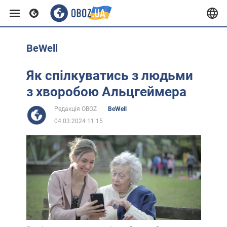
BeWell
Європа
Як спілкуватись з людьми
США
з хворобою Альцгеймера
Редакція OBOZ
BeWell
Азія
04.03.2024 11:15
Африка
Життя
Лайфхаки