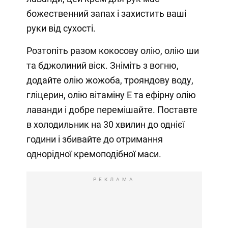
божественний запах і захистить ваші
руки від сухості.
Розтопіть разом кокосову олію, олію ши
та бджолиний віск. Зніміть з вогню,
додайте олію жожоба, трояндову воду,
гліцерин, олію вітаміну Е та ефірну олію
лаванди і добре перемішайте. Поставте
в холодильник на 30 хвилин до однієї
години і збивайте до отримання
однорідної кремоподібної маси.
РЕКЛАМА