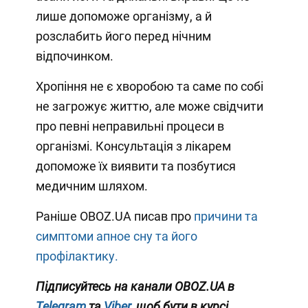
лише допоможе організму, а й
розслабить його перед нічним
відпочинком.
Хропіння не є хворобою та саме по собі
не загрожує життю, але може свідчити
про певні неправильні процеси в
організмі. Консультація з лікарем
допоможе їх виявити та позбутися
медичним шляхом.
Раніше OBOZ.UA писав про
причини та
симптоми апное сну та його
профілактику.
Підписуйтесь на канали OBOZ.UA в
Telegram
та
Viber
, щоб бути в курсі