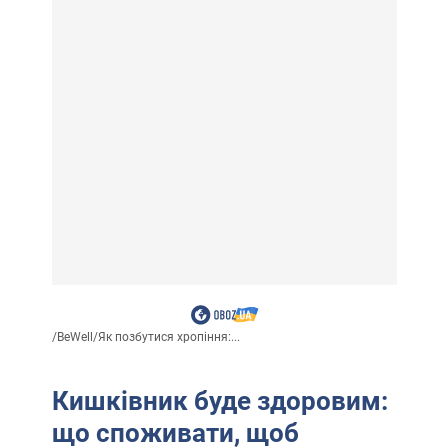
/
BeWell
/
Як позбутися хропіння:...
Кишківник буде здоровим:
що споживати, щоб