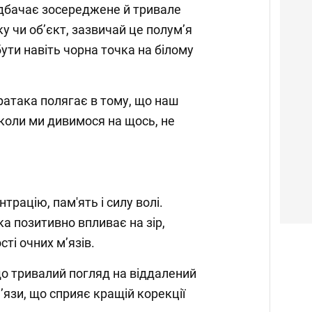
дбачає зосереджене й тривале
у чи об’єкт, зазвичай це полум’я
ути навіть чорна точка на білому
атака полягає в тому, що наш
 коли ми дивимося на щось, не
рацію, пам'ять і силу волі.
а позитивно впливає на зір,
сті очних м’язів.
о тривалий погляд на віддалений
’язи, що сприяє кращій корекції