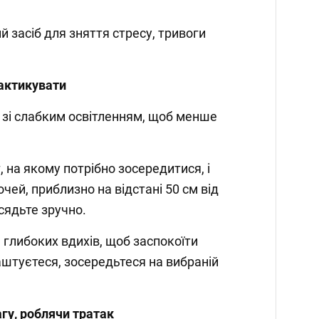
й засіб для зняття стресу, тривоги
рактикувати
е зі слабким освітленням, щоб менше
 на якому потрібно зосередитися, і
 очей, приблизно на відстані 50 см від
сядьте зручно.
 глибоких вдихів, щоб заспокоїти
лаштуєтеся, зосередьтеся на вибраній
агу, роблячи тратак