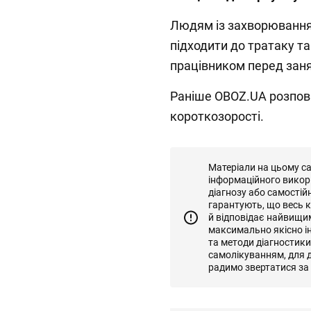
Людям із захворювання
підходити до тратаку т
працівником перед зан
Раніше OBOZ.UA розпов
короткозорості.
Матеріали на цьому с
інформаційного викор
діагнозу або самостій
гарантують, що весь к
й відповідає найвищи
максимально якісно і
та методи діагностик
самолікуванням, для д
радимо звертатися за 