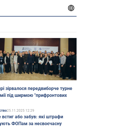
прі зірвалося передвиборче турне
мії під ширмою "прифронтових
25.11.2025 12:29
ство
е встиг або забув: які штрафи
ують ФОПам за несвоєчасну