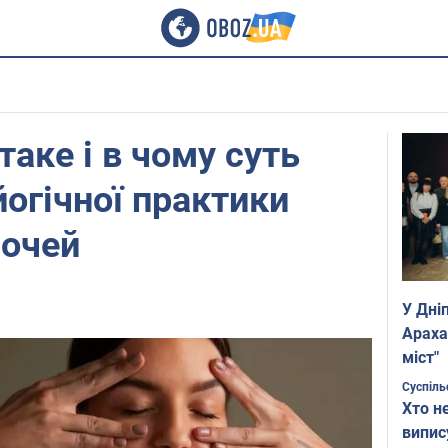
таке і в чому суть
йогічної практики
 очей
У Дні
Араха
міст"
Суспіль
Хто н
випис