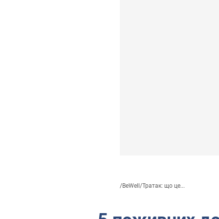
/
BeWell
/
Тратак: що це...