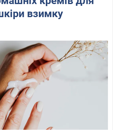
машніх кремів для
 шкіри взимку