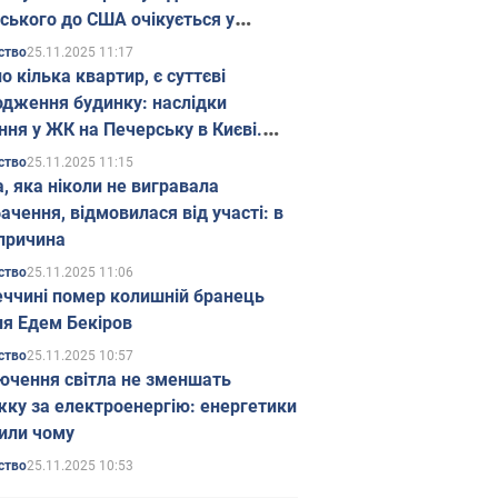
ського до США очікується у
паді
25.11.2025 11:17
ство
о кілька квартир, є суттєві
дження будинку: наслідки
ння у ЖК на Печерську в Києві.
25.11.2025 11:15
ство
а, яка ніколи не вигравала
ачення, відмовилася від участі: в
причина
25.11.2025 11:06
ство
еччині помер колишній бранець
я Едем Бекіров
25.11.2025 10:57
ство
ючення світла не зменшать
жку за електроенергію: енергетики
или чому
25.11.2025 10:53
ство