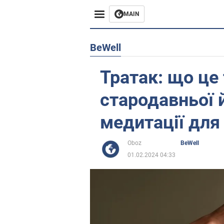
MAIN
Європа
BeWell
США
Тратак: що це 
Азія
стародавньої 
Африка
медитації для
Життя
Oboz
BeWell
01.02.2024 04:33
Лайфхаки