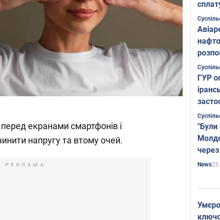
сплат
Суспіль
Авіар
нафто
розпо
страте
Суспіль
ГУР о
іранс
засто
Суспіль
і перед екранами смартфонів і
"Були
Молдо
чинити напругу та втому очей.
через
25
News
РЕКЛАМА
Умєро
ключов