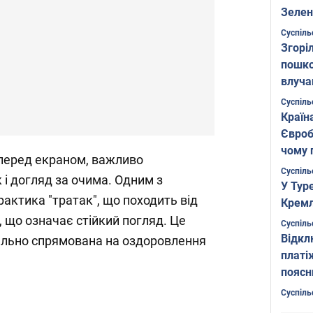
Зелен
листо
Суспіль
Згоріл
пошко
влуча
Фото
Суспіль
Країн
Євроб
чому 
 перед екраном, важливо
Суспіль
 і догляд за очима. Одним з
У Тур
рактика "тратак", що походить від
Кремл
, що означає стійкий погляд. Це
Суспіль
Відкл
ально спрямована на оздоровлення
платі
поясн
Суспіль