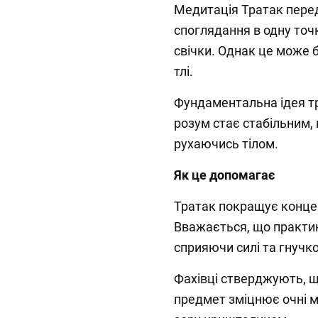
Медитація Тратак пере
споглядання в одну точк
свічки. Однак це може б
тлі.
Фундаментальна ідея тр
розум стає стабільним,
рухаючись тілом.
Як це допомагає
Тратак покращує концент
Вважається, що практик
сприяючи силі та гнучко
Фахівці стверджують, щ
предмет зміцнює очні м