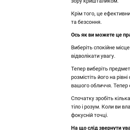
зору кришталиком.
Крім того, це ефективни
та безсоння.
Ось як ви можете це п
Виберіть спокійне місц
відволікати увагу.
Тепер виберіть предмет,
розмістіть його на рівні
вашого обличчя. Тепер 
Спочатку зробіть кілька
тіло і розум. Коли ви в
фокусній точці.
На що слід звернути ув