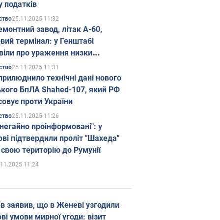
у податків
25.11.2025 11:32
ство
емонтний завод, літак А-60,
вий термінал: у Генштабі
віли про ураження низки
гічних об'єктів Росії
25.11.2025 11:31
ство
прилюднило технічні дані нового
ького БпЛА Shahed-107, який РФ
совує проти України
25.11.2025 11:26
ство
 негайно проінформовані": у
ві підтвердили проліт "Шахеда"
 свою територію до Румунії
.11.2025 11:24
в заявив, що в Женеві узгодили
і умови мирної угоди: візит