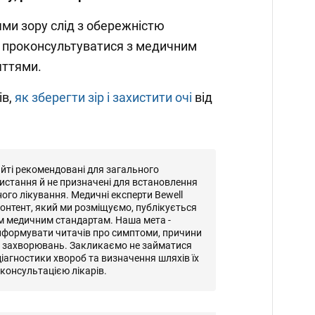
ми зору слід з обережністю
а проконсультуватися з медичним
яттями.
ів,
як зберегти зір і захистити очі
від
айті рекомендовані для загального
истання й не призначені для встановлення
ного лікування. Медичні експерти Bewell
онтент, який ми розміщуємо, публікується
м медичним стандартам. Наша мета -
нформувати читачів про симптоми, причини
и захворювань. Закликаємо не займатися
іагностики хвороб та визначення шляхів їх
консультацією лікарів.