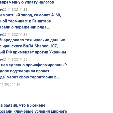
евременную уплату налогов
25.11.2025 11:32
во
емонтный завод, самолет А-60,
ной терминал: в Генштабе
азали о поражении ряда
егических объектов России
25.11.2025 11:31
во
бнародовало технические данные
о иранского БпЛА Shahed-107,
ый РФ применяет против Украины
25.11.2025 11:26
во
 немедленно проинформированы":
дове подтвердили пролет
да" через свою территорию в
нию
.11.2025 11:24
в заявил, что в Женеве
совали ключевые условия мирного