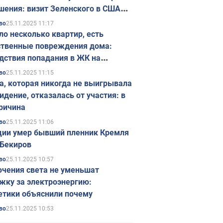
шения: визит Зеленского в США
ется в ноябре
25.11.2025 11:17
во
ло несколько квартир, есть
твенные повреждения дома:
дствия попадания в ЖК на
ске в Киеве. Фото
25.11.2025 11:15
во
а, которая никогда не выигрывала
идение, отказалась от участия: в
ричина
25.11.2025 11:06
во
ции умер бывший пленник Кремля
Бекиров
25.11.2025 10:57
во
чения света не уменьшат
жку за электроэнергию:
етики объяснили почему
25.11.2025 10:53
во