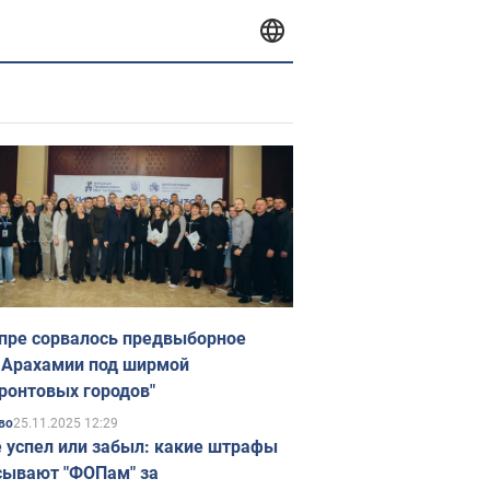
пре сорвалось предвыборное
 Арахамии под ширмой
ронтовых городов"
25.11.2025 12:29
во
е успел или забыл: какие штрафы
ывают "ФОПам" за