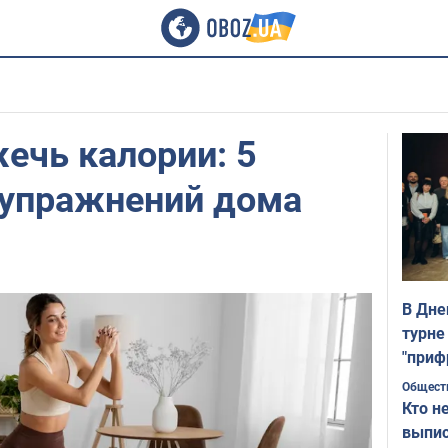
ечь калории: 5
упражнений дома
В Дне
турне
"приф
Общест
Кто н
выпис