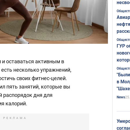
несво
Общест
Авиар
нефтя
расск
страт
Общест
ГУР о
новог
котор
 и оставаться активным в
Общест
 есть несколько упражнений,
"Были
остичь своих фитнес-целей.
в Мол
ил пять занятий, которые вы
"Шахе
й распорядок дня для
Румы
25
News
я калорий.
РЕКЛАМА
Умеро
согла