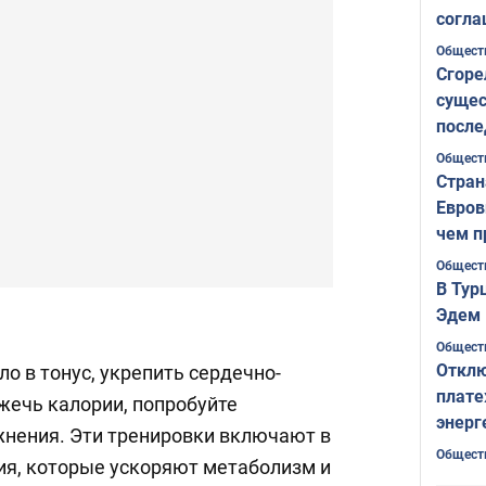
согла
ожида
Общест
Сгоре
сущес
после
Печер
Общест
Стран
Евров
чем п
Общест
В Тур
Эдем 
Общест
Отклю
ло в тонус, укрепить сердечно-
плате
жечь калории, попробуйте
энерг
нения. Эти тренировки включают в
Общест
я, которые ускоряют метаболизм и