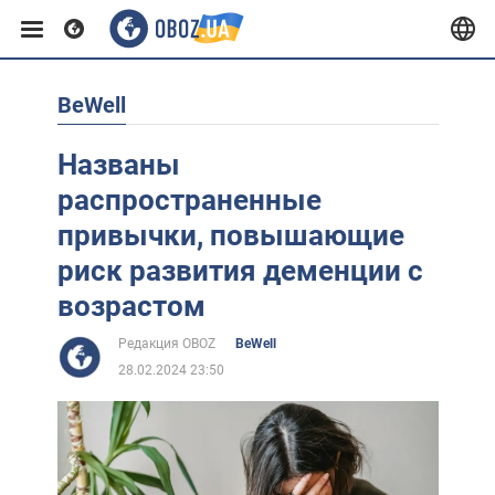
BeWell
Европа
Названы
США
распространенные
привычки, повышающие
Азия
риск развития деменции с
возрастом
Африка
Редакция OBOZ
BeWell
28.02.2024 23:50
Жизнь
Лайфхаки