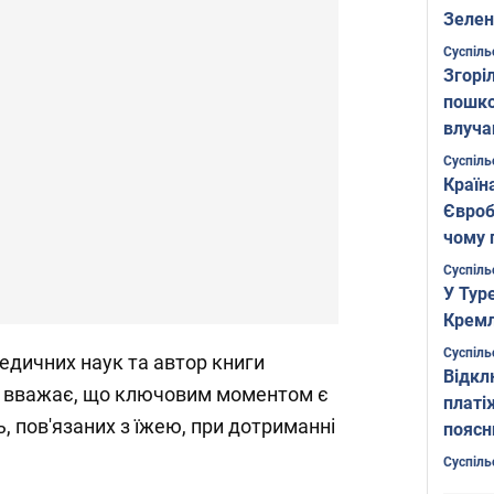
Зелен
листо
Суспіль
Згоріл
пошко
влуча
Фото
Суспіль
Країн
Євроб
чому 
Суспіль
У Тур
Кремл
Суспіль
медичних наук та автор книги
Відкл
, вважає, що ключовим моментом є
платі
, пов'язаних з їжею, при дотриманні
поясн
Суспіль