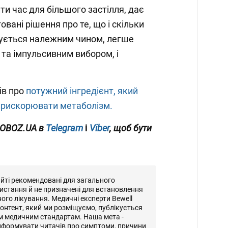
ти час для більшого застілля, дає
вані рішення про те, що і скільки
вується належним чином, легше
та імпульсивним вибором, і
ів про
потужний інгредієнт, який
прискорювати метаболізм.
OBOZ.UA
в
Telegram
і
Viber
, щоб бути
айті рекомендовані для загального
истання й не призначені для встановлення
ного лікування. Медичні експерти Bewell
онтент, який ми розміщуємо, публікується
м медичним стандартам. Наша мета -
нформувати читачів про симптоми, причини