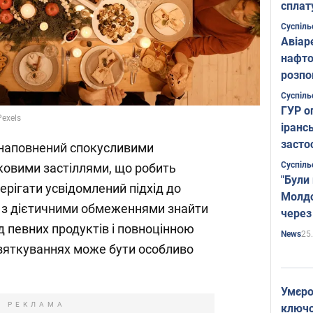
сплат
Суспіль
Авіар
нафто
розпо
страте
Суспіль
ГУР о
exels
іранс
засто
 наповнений спокусливими
Суспіль
ковими застіллями, що робить
"Були
рігати усвідомлений підхід до
Молдо
 з дієтичними обмеженнями знайти
через
д певних продуктів і повноцінною
25
News
святкуваннях може бути особливо
Умєро
РЕКЛАМА
ключов