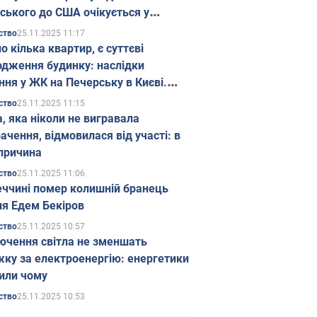
ського до США очікується у
паді
25.11.2025 11:17
ство
о кілька квартир, є суттєві
дження будинку: наслідки
ння у ЖК на Печерську в Києві.
25.11.2025 11:15
ство
а, яка ніколи не вигравала
ачення, відмовилася від участі: в
причина
25.11.2025 11:06
ство
еччині помер колишній бранець
я Едем Бекіров
25.11.2025 10:57
ство
ючення світла не зменшать
жку за електроенергію: енергетики
или чому
25.11.2025 10:53
ство