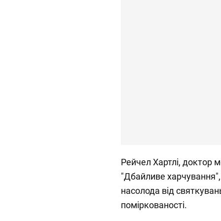
Рейчел Хартлі, доктор 
"Дбайливе харчування"
насолода від святкувань
поміркованості.