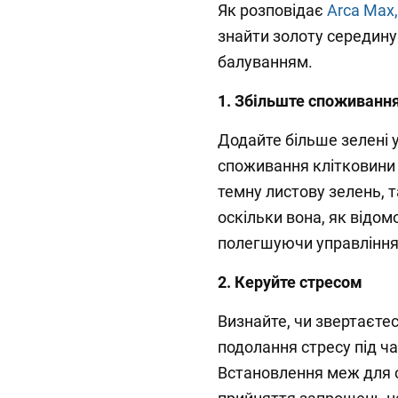
Як розповідає
Arca Max,
знайти золоту середину 
балуванням.
1. Збільште споживання
Додайте більше зелені 
споживання клітковини
темну листову зелень, та
оскільки вона, як відомо
полегшуючи управління
2. Керуйте стресом
Визнайте, чи звертаєтес
подолання стресу під ча
Встановлення меж для с