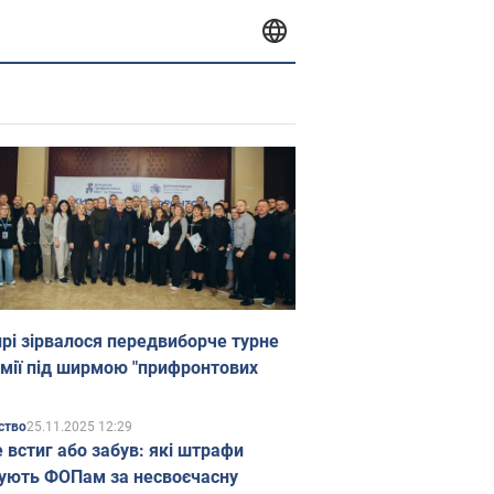
прі зірвалося передвиборче турне
мії під ширмою "прифронтових
25.11.2025 12:29
ство
е встиг або забув: які штрафи
ують ФОПам за несвоєчасну