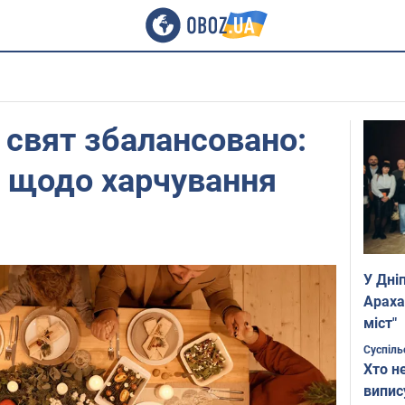
с свят збалансовано:
и щодо харчування
У Дні
Араха
міст"
Суспіль
Хто н
випис