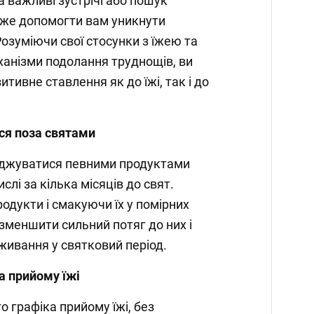
 важливі зустрічі або пошук
оже допомогти вам уникнути
Розуміючи свої стосунки з їжею та
анізми подолання труднощів, ви
ивне ставлення як до їжі, так і до
ся поза святами
оджуватися певними продуктами
слі за кілька місяців до свят.
одукти і смакуючи їх у помірних
 зменшити сильний потяг до них і
живання у святковий період.
а прийому їжі
 графіка прийому їжі, без