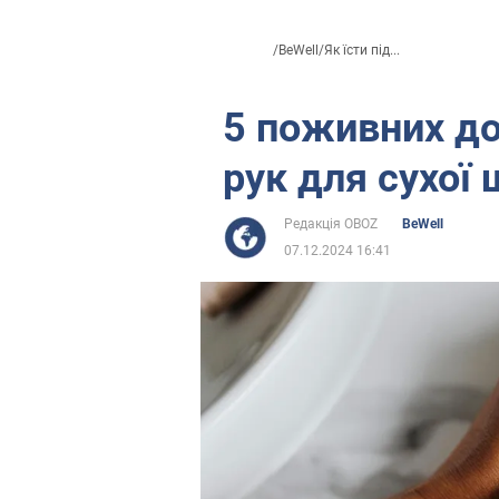
/
BeWell
/
Як їсти під...
5 поживних до
рук для сухої
Редакція OBOZ
BeWell
07.12.2024 16:41