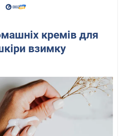
машніх кремів для
 шкіри взимку