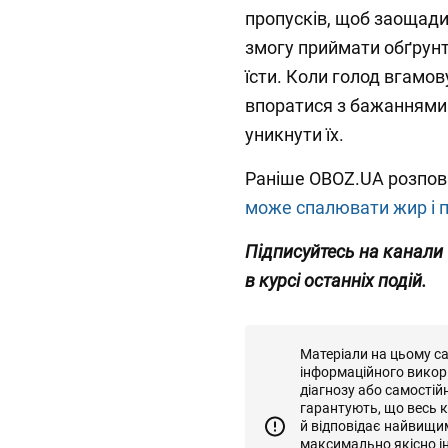
пропусків, щоб заощади
змогу приймати обґрунто
їсти. Коли голод вгамо
впоратися з бажаннями 
уникнути їх.
Раніше OBOZ.UA розпов
може спалювати жир і 
Підписуйтесь на канали
в курсі останніх подій.
Матеріали на цьому с
інформаційного викор
діагнозу або самостій
гарантують, що весь к
й відповідає найвищи
максимально якісно і