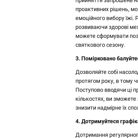
прийняття запрошень на
проактивних рішень, м
емоційного вибору їжі. 
розвиваючи здорові мех
можете сформувати позит
святкового сезону.
3. Помірковано балуйте
Дозволяйте собі насол
протягом року, в тому чи
Поступово вводячи ці пр
кількостях, ви зможете
знизити надмірне їх спо
4. Дотримуйтеся графік
Дотримання регулярного