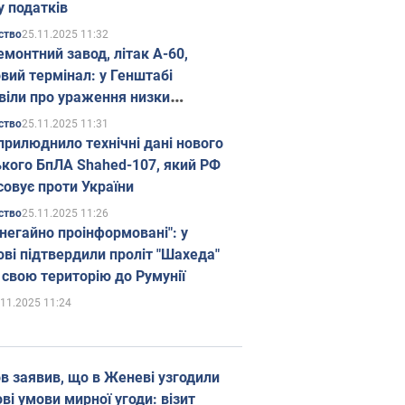
у податків
25.11.2025 11:32
ство
емонтний завод, літак А-60,
вий термінал: у Генштабі
віли про ураження низки
гічних об'єктів Росії
25.11.2025 11:31
ство
прилюднило технічні дані нового
ького БпЛА Shahed-107, який РФ
совує проти України
25.11.2025 11:26
ство
 негайно проінформовані": у
ві підтвердили проліт "Шахеда"
 свою територію до Румунії
.11.2025 11:24
в заявив, що в Женеві узгодили
і умови мирної угоди: візит