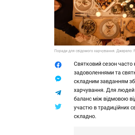
Поради для свідомого харчування. Джерело: P
Святковий сезон часто
задоволеннями та свят
складним завданням збе
харчування. Для людей
баланс між відмовою ві
участю в традиційних 
складно.