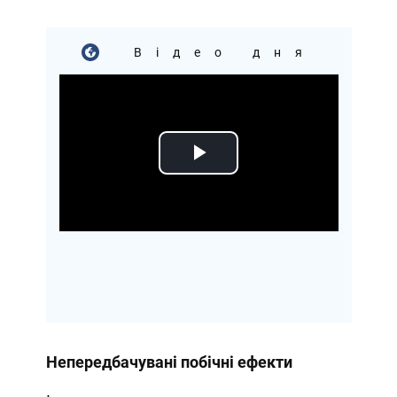
Відео дня
Play
Video
Непередбачувані побічні ефекти