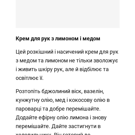
Крем для рук з лимоном і медом
Цей розкішний і насичений крем для рук
з медом та лимоном не тільки зволожує
і живить шкіру рук, але й відбілює та
освітлює її.
Розтопіть бджолиний віск, вазелін,
кунжутну олію, мед і кокосову олію в
пароварці та добре перемішайте.
Додайте ефірну олію лимона і знову
перемішайте. Дайте застигнути в
холодильнику. Він готовий до