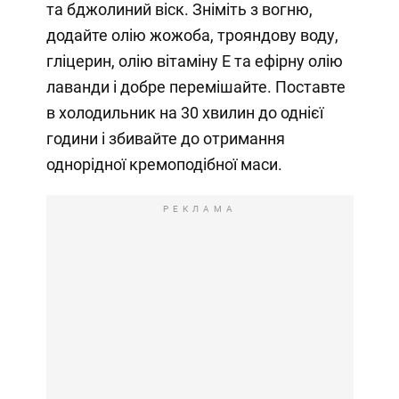
та бджолиний віск. Зніміть з вогню,
додайте олію жожоба, трояндову воду,
гліцерин, олію вітаміну Е та ефірну олію
лаванди і добре перемішайте. Поставте
в холодильник на 30 хвилин до однієї
години і збивайте до отримання
однорідної кремоподібної маси.
РЕКЛАМА