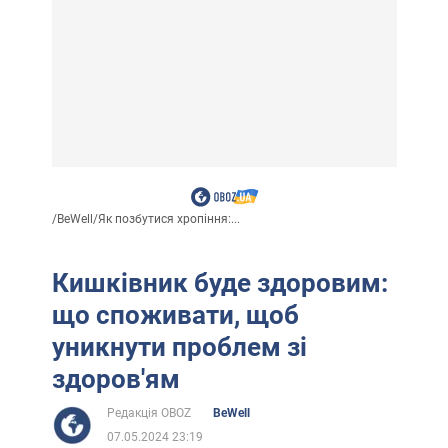
/
BeWell
/
Як позбутися хропіння:...
Кишківник буде здоровим:
що споживати, щоб
уникнути проблем зі
здоров'ям
Редакція OBOZ
BeWell
07.05.2024 23:19