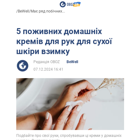
/
BeWell
/
Має ряд побічних...
5 поживних домашніх
кремів для рук для сухої
шкіри взимку
Редакція OBOZ
BeWell
07.12.2024 16:41
Подбайте про свої руки, спробувавши ці креми у домашніх