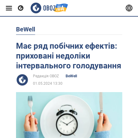
BeWell
Європа
Має ряд побічних ефектів:
США
приховані недоліки
інтервального голодування
Азія
Редакція OBOZ
BeWell
01.05.2024 13:30
Африка
Життя
Лайфхаки