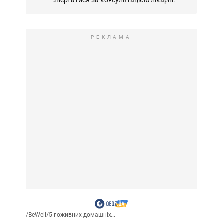
звертатися за консультацією лікарів.
РЕКЛАМА
/
BeWell
/
5 поживних домашніх...