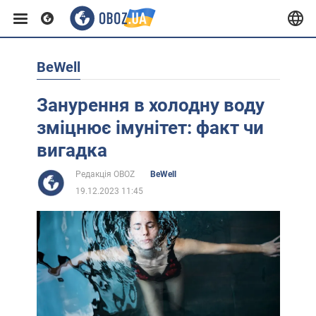
BeWell
Європа
Занурення в холодну воду
США
зміцнює імунітет: факт чи
вигадка
Азія
Редакція OBOZ
BeWell
19.12.2023 11:45
Африка
Життя
Лайфхаки