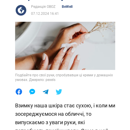
Редакція OBOZ
BeWell
07.12.2024 16:41
Подбайте про свої руки, спробувавши ці креми у домашніх
умовах. Джерело: pexels
Взимку наша шкіра стає сухою, і коли ми
зосереджуємося на обличчі, то
випускаємо з уваги руки, які