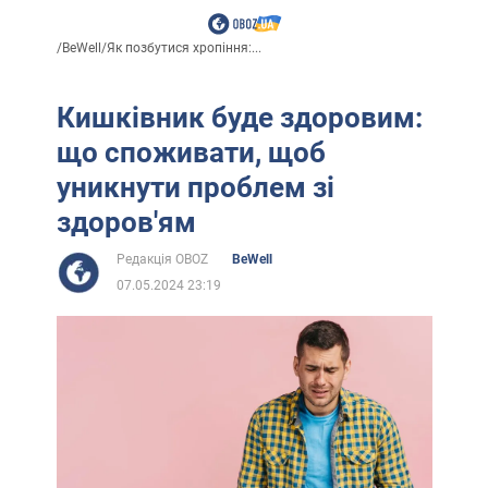
/
BeWell
/
Як позбутися хропіння:...
Кишківник буде здоровим:
що споживати, щоб
уникнути проблем зі
здоров'ям
Редакція OBOZ
BeWell
07.05.2024 23:19