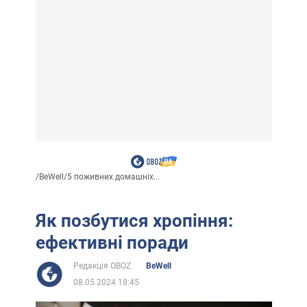
/
BeWell
/
5 поживних домашніх...
Як позбутися хропіння:
ефективні поради
Редакція OBOZ
BeWell
08.05.2024 18:45