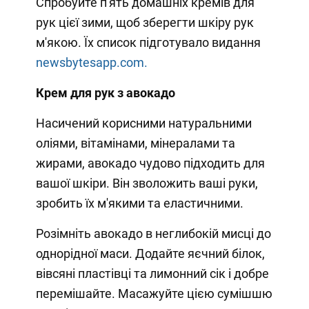
Спробуйте п'ять домашніх кремів для
рук цієї зими, щоб зберегти шкіру рук
м'якою. Їх список підготувало видання
newsbytesapp.com.
Крем для рук з авокадо
Насичений корисними натуральними
оліями, вітамінами, мінералами та
жирами, авокадо чудово підходить для
вашої шкіри. Він зволожить ваші руки,
зробить їх м'якими та еластичними.
Розімніть авокадо в неглибокій мисці до
однорідної маси. Додайте яєчний білок,
вівсяні пластівці та лимонний сік і добре
перемішайте. Масажуйте цією сумішшю