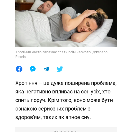
Хропіння часто заважає спати всім навколо. Джерело:
Pexels
Хропіння – це дуже поширена проблема,
яка негативно впливає на сон усіх, хто
спить поруч. Крім того, воно може бути
ознакою серйозних проблем зі
здоров'ям, таких як апное сну.
РЕКЛАМА