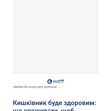
/
BeWell
/
Як позбутися хропіння:...
Кишківник буде здоровим:
що споживати, щоб