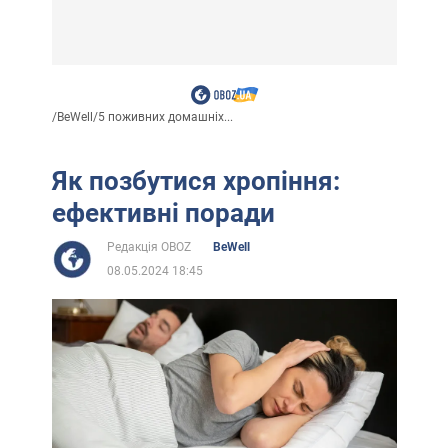
/
BeWell
/
5 поживних домашніх...
Як позбутися хропіння:
ефективні поради
Редакція OBOZ
BeWell
08.05.2024 18:45