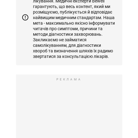
лікування. Медичні експерти Bewell
гарантують, що весь контент, який ми
розміщуємо, публікується й відповідає
найвищим медичним стандартам. Наша
мета - максимально якісно інформувати
читачів про симптоми, причини та
методи діагностики захворювань.
Закликаємо не займатися
самолікуванням, для діагностики
хвороб та визначення шляхів їх радимо
звертатися за консультацією лікарів.
РЕКЛАМА