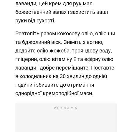
лаванди, цей крем для рук має
божественний запах і захистить ваші
руки від сухості.
Розтопіть разом кокосову олію, олію ши
та бджолиний віск. Зніміть з вогню,
додайте олію жожоба, трояндову воду,
гліцерин, олію вітаміну Е та ефірну олію
лаванди і добре перемішайте. Поставте
в холодильник на 30 хвилин до однієї
години і збивайте до отримання
однорідної кремоподібної маси.
РЕКЛАМА