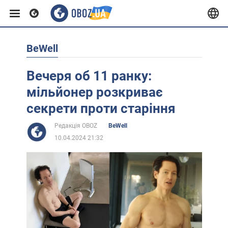
BeWell
Європа
Вечеря об 11 ранку:
США
мільйонер розкриває
секрети проти старіння
Азія
Редакція OBOZ
BeWell
10.04.2024 21:32
Африка
Життя
Лайфхаки