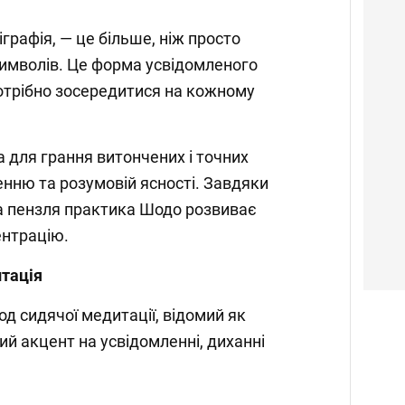
графія, — це більше, ніж просто
имволів. Це форма усвідомленого
отрібно зосередитися на кожному
а для грання витончених і точних
енню та розумовій ясності. Завдяки
 та пензля практика Шодо розвиває
ентрацію.
итація
д сидячої медитації, відомий як
ий акцент на усвідомленні, диханні