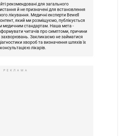
айті рекомендовані для загального
истання й не призначені для встановлення
ного лікування. Медичні експерти Bewell
онтент, який ми розміщуємо, публікується
м медичним стандартам. Наша мета -
нформувати читачів про симптоми, причини
и захворювань. Закликаємо не займатися
іагностики хвороб та визначення шляхів їх
консультацією лікарів.
РЕКЛАМА