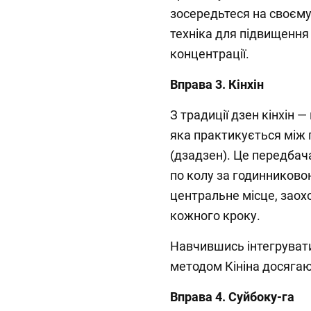
зосередьтеся на своєму
техніка для підвищення
концентрації.
Вправа 3. Кінхін
З традиції дзен кінхін —
яка практикується між 
(дзадзен). Це передбач
по колу за годинниково
центральне місце, заох
кожного кроку.
Навчившись інтегрувати
методом Кініна досягаю
Вправа 4. Суйбоку-га