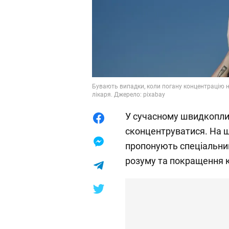
Бувають випадки, коли погану концентрацію 
лікаря. Джерело: pixabay
У сучасному швидкоплин
сконцентруватися. На ща
пропонують спеціальний
розуму та покращення к