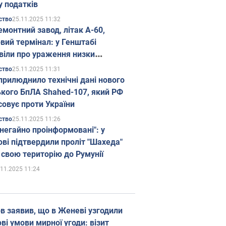
у податків
25.11.2025 11:32
ство
емонтний завод, літак А-60,
вий термінал: у Генштабі
віли про ураження низки
гічних об'єктів Росії
25.11.2025 11:31
ство
прилюднило технічні дані нового
ького БпЛА Shahed-107, який РФ
совує проти України
25.11.2025 11:26
ство
 негайно проінформовані": у
ві підтвердили проліт "Шахеда"
 свою територію до Румунії
.11.2025 11:24
в заявив, що в Женеві узгодили
і умови мирної угоди: візит