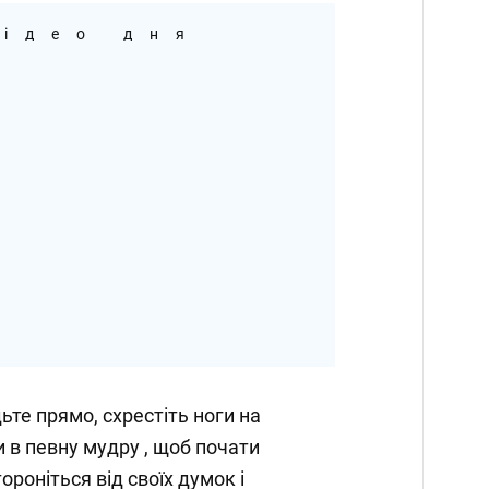
ідео дня
дьте прямо, схрестіть ноги на
и в певну мудру , щоб почати
ороніться від своїх думок і