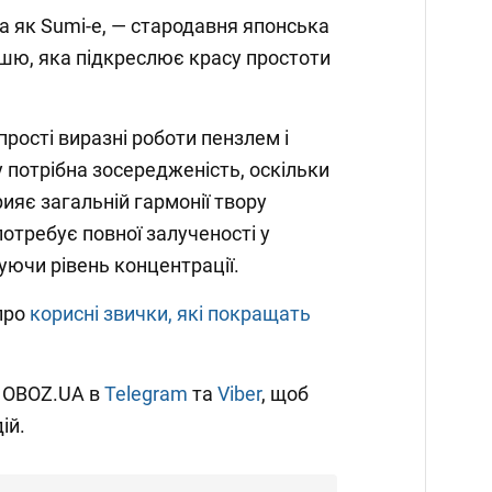
а як Sumi-e, — стародавня японська
шю, яка підкреслює красу простоти
ості виразні роботи пензлем і
 потрібна зосередженість, оскільки
ияє загальній гармонії твору
отребує повної залученості у
уючи рівень концентрації.
про
корисні звички, які покращать
и OBOZ.UA в
Telegram
та
Viber
, щоб
ій.