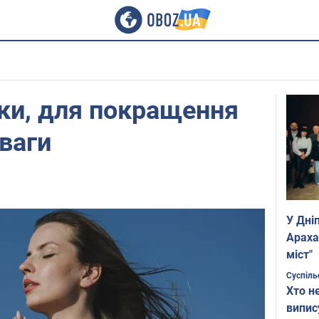
іки, для покращення
уваги
У Дні
Араха
міст"
Суспіль
Хто н
випис