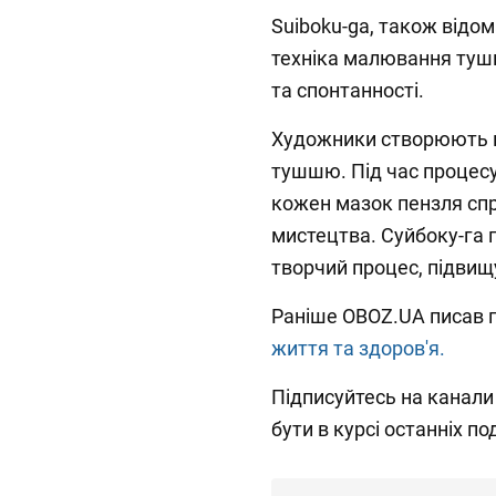
Suiboku-ga, також відом
техніка малювання туш
та спонтанності.
Художники створюють пр
тушшю. Під час процесу
кожен мазок пензля спр
мистецтва. Суйбоку-га п
творчий процес, підвищ
Раніше OBOZ.UA писав 
життя та здоров'я.
Підписуйтесь на канал
бути в курсі останніх под