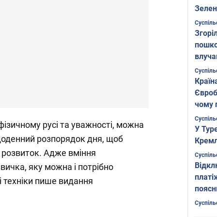
Зелен
листо
Суспіль
Згоріл
пошко
влуча
Фото
Суспіль
Країн
Євроб
чому 
Суспіль
 фізичному русі та уважності, можна
У Тур
щоденний розпорядок дня, щоб
Кремл
 розвиток. Адже вміння
Суспіль
Відкл
вичка, яку можна і потрібно
платі
і техніки пише видання
поясн
Суспіль