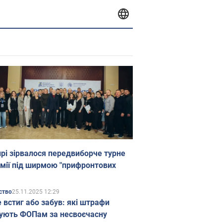
прі зірвалося передвиборче турне
мії під ширмою "прифронтових
25.11.2025 12:29
ство
е встиг або забув: які штрафи
ують ФОПам за несвоєчасну