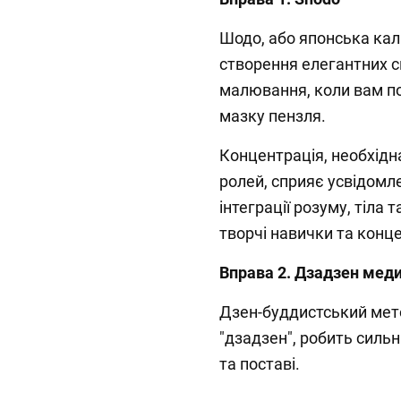
Шодо, або японська калі
створення елегантних с
малювання, коли вам п
мазку пензля.
Концентрація, необхідн
ролей, сприяє усвідомл
інтеграції розуму, тіла
творчі навички та конц
Вправа 2. Дзадзен мед
Дзен-буддистський мето
"дзадзен", робить сильн
та поставі.