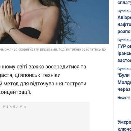
сплат
Суспіль
Авіар
нафто
розпо
страте
Суспіль
ГУР о
неможливо скоригувати вправами, тоді потрібно звертатись до
іранс
засто
ному світі важко зосередитися та
Суспіль
стя, ці японські техніки
"Були
Молдо
 метод для відточування гостроти
через
онцентрації.
25
News
РЕКЛАМА
Умєро
ключов