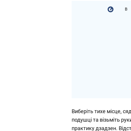
В
Виберіть тихе місце, ся
подушці та візьміть рук
практику дзадзен. Відст