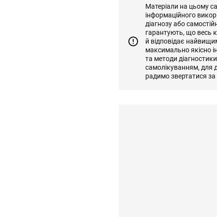
Матеріали на цьому с
інформаційного викор
діагнозу або самостій
гарантують, що весь к
й відповідає найвищи
максимально якісно і
та методи діагностик
самолікуванням, для д
радимо звертатися за 