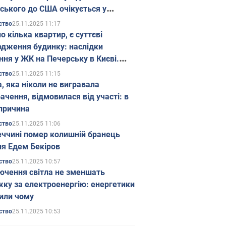
ського до США очікується у
паді
25.11.2025 11:17
ство
о кілька квартир, є суттєві
дження будинку: наслідки
ння у ЖК на Печерську в Києві.
25.11.2025 11:15
ство
а, яка ніколи не вигравала
ачення, відмовилася від участі: в
причина
25.11.2025 11:06
ство
еччині помер колишній бранець
я Едем Бекіров
25.11.2025 10:57
ство
ючення світла не зменшать
жку за електроенергію: енергетики
или чому
25.11.2025 10:53
ство