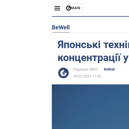
MAIN
Європа
BeWell
США
Японські техн
Азія
концентрації 
Африка
Редакція OBOZ
BeWell
09.02.2024 17:00
Життя
Лайфхаки